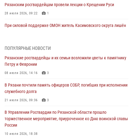
Рязанским росгвардейцам провели лекции о Крещении Руси
28 июля 2026, 09:22
1
При силовой поддержке ОМОН житель Касимовского округа лишён
гражданства Российской Федерации за нарушение
законодательства
27 июля 2026, 15:26
ПОПУЛЯРНЫЕ НОВОСТИ
Рязанские росгвардейцы и их семьи возложили цветы к памятнику
Офицер вневедомственной охраны в эфире «Радио России - Рязань»
Петру и Февронии
рассказал о службе во вневедомственной охране
08 июля 2026, 14:16
3
23 июля 2026, 09:02
В Рязани почтили память офицеров СОБР, погибших при исполнении
В Рязани почтили память офицеров СОБР, погибших при исполнении
служебного долга
служебного долга
21 июля 2026, 09:36
3
21 июля 2026, 09:36
3
В Управлении Росгвардии по Рязанской области прошло
Рязанские сотрудники лицензионно-разрешительной работы
торжественное мероприятие, приуроченное ко Дню воинской славы
Росгвардии подвели результаты за 6 месяцев 2026 года (видео)
России
17 июля 2026, 14:52
1
10 июля 2026, 18:38