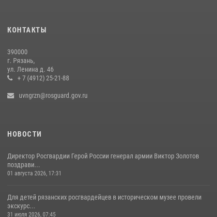
23 июля 2026, 09:02
Росгвардейцы обеспечили безопасность во время футбольного
КОНТАКТЫ
матча на «Рязань Арена»
13 июля 2026, 14:12
390000
г. Рязань,
В Управлении Росгвардии по Рязанской области состоялось
ул. Ленина д. 46
награждение военнослужащих государственными наградами
+ 7 (4912) 25-21-88
29 июля 2026, 15:49
1
uvngrzn@rosguard.gov.ru
НОВОСТИ
Директор Росгвардии Герой России генерал армии Виктор Золотов
поздрави...
01 августа 2026, 17:31
Для детей рязанских росгвардейцев в историческом музее провели
экскурс...
31 июля 2026, 07:45