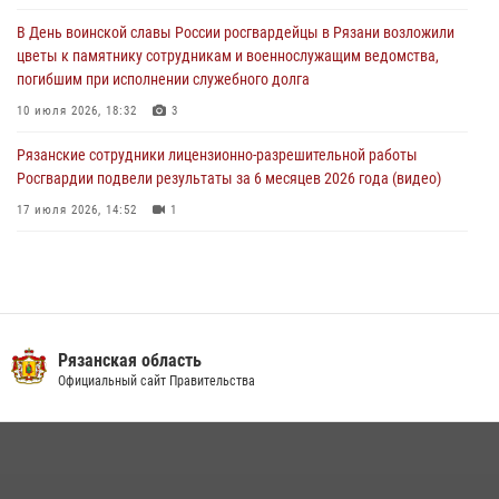
Вневедомственная охрана подвела итоги деятельности
В День воинской славы России росгвардейцы в Рязани возложили
подразделений за первое полугодие 2026 года
цветы к памятнику сотрудникам и военнослужащим ведомства,
16 июля 2026, 11:36
2
погибшим при исполнении служебного долга
10 июля 2026, 18:32
3
Рязанские сотрудники лицензионно-разрешительной работы
Росгвардии подвели результаты за 6 месяцев 2026 года (видео)
17 июля 2026, 14:52
1
В рязанском Управлении Росгвардии прошел чемпионат по мини-
футболу
10 июля 2026, 13:48
1
Вневедомственная охрана подвела итоги деятельности
Рязанская область
подразделений за первое полугодие 2026 года
Официальный сайт Правительства
16 июля 2026, 11:36
2
Офицер вневедомственной охраны в эфире «Радио России - Рязань»
рассказал о службе во вневедомственной охране