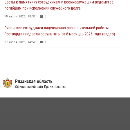
цветы к памятнику сотрудникам и военнослужащим ведомства,
21 июля 2026, 09:36
3
погибшим при исполнении служебного долга
10 июля 2026, 18:32
3
Рязанские сотрудники лицензионно-разрешительной работы
Росгвардии подвели результаты за 6 месяцев 2026 года (видео)
17 июля 2026, 14:52
1
В рязанском Управлении Росгвардии прошел чемпионат по мини-
футболу
10 июля 2026, 13:48
1
Вневедомственная охрана подвела итоги деятельности
Рязанская область
подразделений за первое полугодие 2026 года
Официальный сайт Правительства
16 июля 2026, 11:36
2
Офицер вневедомственной охраны в эфире «Радио России - Рязань»
рассказал о службе во вневедомственной охране
23 июля 2026, 09:02