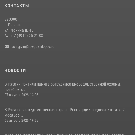
Росгвардейцы обеспечили безопасность во время футбольного
КОНТАКТЫ
матча на «Рязань Арена»
13 июля 2026, 14:12
390000
г. Рязань,
В Управлении Росгвардии по Рязанской области состоялось
ул. Ленина д. 46
награждение военнослужащих государственными наградами
+ 7 (4912) 25-21-88
29 июля 2026, 15:49
1
uvngrzn@rosguard.gov.ru
НОВОСТИ
В Рязани почтили память сотрудника вневедомственной охраны,
погибшего ...
07 августа 2026, 13:06
В Рязани вневедомственная охрана Росгвардии подвела итоги за 7
месяцев...
05 августа 2026, 16:55