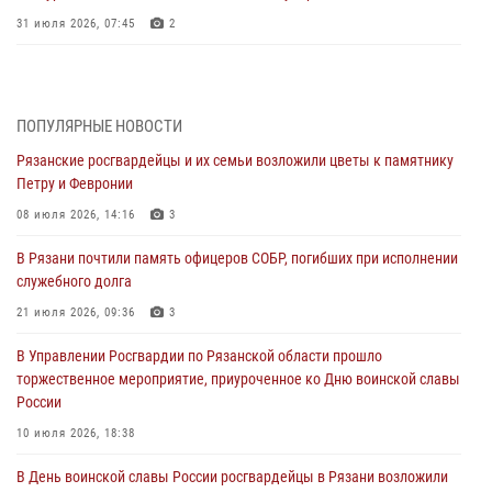
31 июля 2026, 07:45
2
В Управлении Росгвардии по Рязанской области состоялось
награждение военнослужащих государственными наградами
29 июля 2026, 15:49
1
ПОПУЛЯРНЫЕ НОВОСТИ
Рязанские росгвардейцы и их семьи возложили цветы к памятнику
Рязанским росгвардейцам провели лекции о Крещении Руси
Петру и Февронии
28 июля 2026, 09:22
1
08 июля 2026, 14:16
3
При силовой поддержке ОМОН житель Касимовского округа лишён
В Рязани почтили память офицеров СОБР, погибших при исполнении
гражданства Российской Федерации за нарушение
служебного долга
законодательства
21 июля 2026, 09:36
3
27 июля 2026, 15:26
В Управлении Росгвардии по Рязанской области прошло
Офицер вневедомственной охраны в эфире «Радио России - Рязань»
торжественное мероприятие, приуроченное ко Дню воинской славы
рассказал о службе во вневедомственной охране
России
23 июля 2026, 09:02
10 июля 2026, 18:38
В Рязани почтили память офицеров СОБР, погибших при исполнении
В День воинской славы России росгвардейцы в Рязани возложили
служебного долга