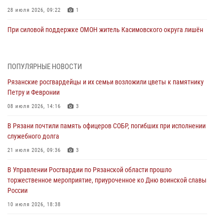
28 июля 2026, 09:22
1
При силовой поддержке ОМОН житель Касимовского округа лишён
гражданства Российской Федерации за нарушение
законодательства
27 июля 2026, 15:26
ПОПУЛЯРНЫЕ НОВОСТИ
Рязанские росгвардейцы и их семьи возложили цветы к памятнику
Офицер вневедомственной охраны в эфире «Радио России - Рязань»
Петру и Февронии
рассказал о службе во вневедомственной охране
08 июля 2026, 14:16
3
23 июля 2026, 09:02
В Рязани почтили память офицеров СОБР, погибших при исполнении
В Рязани почтили память офицеров СОБР, погибших при исполнении
служебного долга
служебного долга
21 июля 2026, 09:36
3
21 июля 2026, 09:36
3
В Управлении Росгвардии по Рязанской области прошло
Рязанские сотрудники лицензионно-разрешительной работы
торжественное мероприятие, приуроченное ко Дню воинской славы
Росгвардии подвели результаты за 6 месяцев 2026 года (видео)
России
17 июля 2026, 14:52
1
10 июля 2026, 18:38
Вневедомственная охрана подвела итоги деятельности