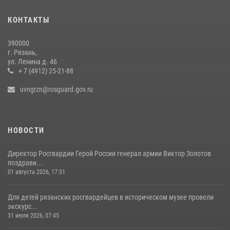
В Управлении Росгвардии по Рязанской области состоялось
КОНТАКТЫ
награждение военнослужащих государственными наградами
29 июля 2026, 15:49
1
390000
г. Рязань,
Росгвардейцы обеспечили безопасность во время футбольного
ул. Ленина д. 46
матча на «Рязань Арена»
+ 7 (4912) 25-21-88
13 июля 2026, 14:12
uvngrzn@rosguard.gov.ru
НОВОСТИ
Директор Росгвардии Герой России генерал армии Виктор Золотов
поздрави...
01 августа 2026, 17:31
Для детей рязанских росгвардейцев в историческом музее провели
экскурс...
31 июля 2026, 07:45