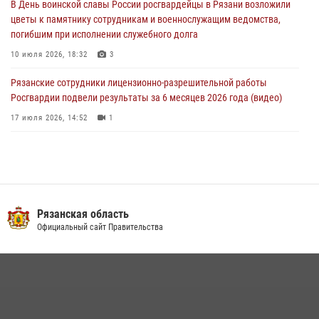
В День воинской славы России росгвардейцы в Рязани возложили
подразделений за первое полугодие 2026 года
цветы к памятнику сотрудникам и военнослужащим ведомства,
16 июля 2026, 11:36
2
погибшим при исполнении служебного долга
10 июля 2026, 18:32
3
Рязанские сотрудники лицензионно-разрешительной работы
Росгвардии подвели результаты за 6 месяцев 2026 года (видео)
17 июля 2026, 14:52
1
В рязанском Управлении Росгвардии прошел чемпионат по мини-
футболу
10 июля 2026, 13:48
1
Вневедомственная охрана подвела итоги деятельности
Рязанская область
подразделений за первое полугодие 2026 года
Официальный сайт Правительства
16 июля 2026, 11:36
2
Офицер вневедомственной охраны в эфире «Радио России - Рязань»
рассказал о службе во вневедомственной охране
23 июля 2026, 09:02