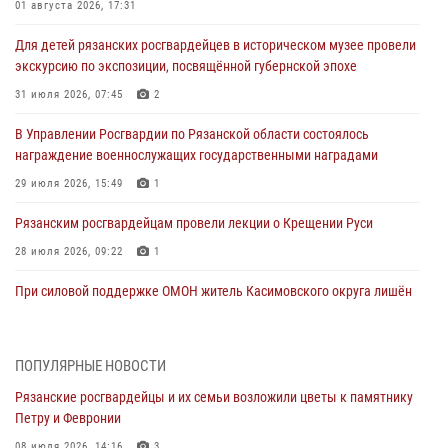
01 августа 2026, 17:31
Для детей рязанских росгвардейцев в историческом музее провели
экскурсию по экспозиции, посвящённой губернской эпохе
31 июля 2026, 07:45
2
В Управлении Росгвардии по Рязанской области состоялось
награждение военнослужащих государственными наградами
29 июля 2026, 15:49
1
Рязанским росгвардейцам провели лекции о Крещении Руси
28 июля 2026, 09:22
1
При силовой поддержке ОМОН житель Касимовского округа лишён
гражданства Российской Федерации за нарушение
законодательства
27 июля 2026, 15:26
ПОПУЛЯРНЫЕ НОВОСТИ
Рязанские росгвардейцы и их семьи возложили цветы к памятнику
Офицер вневедомственной охраны в эфире «Радио России - Рязань»
Петру и Февронии
рассказал о службе во вневедомственной охране
08 июля 2026, 14:16
3