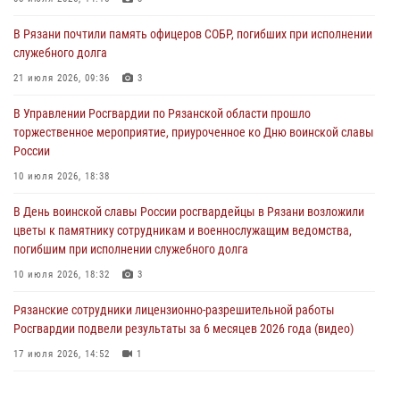
23 июля 2026, 09:02
В Рязани почтили память офицеров СОБР, погибших при исполнении
В Рязани почтили память офицеров СОБР, погибших при исполнении
служебного долга
служебного долга
21 июля 2026, 09:36
3
21 июля 2026, 09:36
3
В Управлении Росгвардии по Рязанской области прошло
Рязанские сотрудники лицензионно-разрешительной работы
торжественное мероприятие, приуроченное ко Дню воинской славы
Росгвардии подвели результаты за 6 месяцев 2026 года (видео)
России
17 июля 2026, 14:52
1
10 июля 2026, 18:38
Вневедомственная охрана подвела итоги деятельности
В День воинской славы России росгвардейцы в Рязани возложили
подразделений за первое полугодие 2026 года
цветы к памятнику сотрудникам и военнослужащим ведомства,
16 июля 2026, 11:36
2
погибшим при исполнении служебного долга
10 июля 2026, 18:32
3
Рязанские сотрудники лицензионно-разрешительной работы
Росгвардии подвели результаты за 6 месяцев 2026 года (видео)
17 июля 2026, 14:52
1
В рязанском Управлении Росгвардии прошел чемпионат по мини-