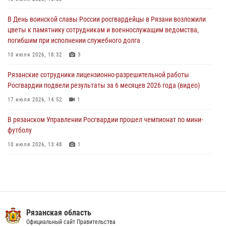
29 июля 2026, 15:49
1
В День воинской славы России росгвардейцы в Рязани возложили
Рязанским росгвардейцам провели лекции о Крещении Руси
цветы к памятнику сотрудникам и военнослужащим ведомства,
28 июля 2026, 09:22
1
погибшим при исполнении служебного долга
При силовой поддержке ОМОН житель Касимовского округа лишён
10 июля 2026, 18:32
3
гражданства Российской Федерации за нарушение
Рязанские сотрудники лицензионно-разрешительной работы
законодательства
Росгвардии подвели результаты за 6 месяцев 2026 года (видео)
27 июля 2026, 15:26
17 июля 2026, 14:52
1
В рязанском Управлении Росгвардии прошел чемпионат по мини-
футболу
10 июля 2026, 13:48
1
В Управлении Росгвардии по Рязанской области состоялось
награждение военнослужащих государственными наградами
29 июля 2026, 15:49
1
Вневедомственная охрана подвела итоги деятельности
Рязанская область
подразделений за первое полугодие 2026 года
Официальный сайт Правительства