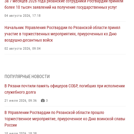
За 7 месяцев 2026 года рязанские сотрудники Росгвардии приняли
более 10 тысяч заявлений на получение государственных услуг
04 августа 2026, 17:18
Начальник Управления Росгвардии по Рязанской области принял
участие в торжественных мероприятиях, приуроченных ко Дню
воздушно-десантных войск
02 августа 2026, 09:04
Директор Росгвардии Герой России генерал армии Виктор Золотов
поздравил специалистов подразделений тыла с профессиональным
праздником
ПОПУЛЯРНЫЕ НОВОСТИ
01 августа 2026, 17:31
В Рязани почтили память офицеров СОБР, погибших при исполнении
служебного долга
Для детей рязанских росгвардейцев в историческом музее провели
экскурсию по экспозиции, посвящённой губернской эпохе
21 июля 2026, 09:36
3
31 июля 2026, 07:45
2
В Управлении Росгвардии по Рязанской области прошло
торжественное мероприятие, приуроченное ко Дню воинской славы
В Управлении Росгвардии по Рязанской области состоялось
России
награждение военнослужащих государственными наградами
10 июля 2026, 18:38