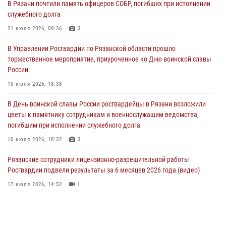
В Рязани почтили память офицеров СОБР, погибших при исполнении
служебного долга
В Управлении Росгвардии по Рязанской области состоялось
награждение военнослужащих государственными наградами
21 июля 2026, 09:36
3
29 июля 2026, 15:49
1
В Управлении Росгвардии по Рязанской области прошло
торжественное мероприятие, приуроченное ко Дню воинской славы
Рязанским росгвардейцам провели лекции о Крещении Руси
России
28 июля 2026, 09:22
1
10 июля 2026, 18:38
При силовой поддержке ОМОН житель Касимовского округа лишён
В День воинской славы России росгвардейцы в Рязани возложили
гражданства Российской Федерации за нарушение
цветы к памятнику сотрудникам и военнослужащим ведомства,
законодательства
погибшим при исполнении служебного долга
27 июля 2026, 15:26
10 июля 2026, 18:32
3
Рязанские сотрудники лицензионно-разрешительной работы
Росгвардии подвели результаты за 6 месяцев 2026 года (видео)
17 июля 2026, 14:52
1
В рязанском Управлении Росгвардии прошел чемпионат по мини-
футболу