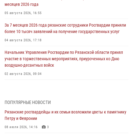
месяцев 2026 года
05 августа 2026, 16:55
За 7 месяцев 2026 года рязанские сотрудники Росгвардии приняли
более 10 тысяч заявлений на получение государственных услуг
04 августа 2026, 17:18
Начальник Управления Росгвардии по Рязанской области принял
участие в торжественных мероприятиях, приуроченных ко Дню
воздушно-десантных войск
02 августа 2026, 09:04
Директор Росгвардии Герой России генерал армии Виктор Золотов
поздравил специалистов подразделений тыла с профессиональным
праздником
ПОПУЛЯРНЫЕ НОВОСТИ
01 августа 2026, 17:31
Рязанские росгвардейцы и их семьи возложили цветы к памятнику
Петру и Февронии
Для детей рязанских росгвардейцев в историческом музее провели
экскурсию по экспозиции, посвящённой губернской эпохе
08 июля 2026, 14:16
3
31 июля 2026, 07:45
2