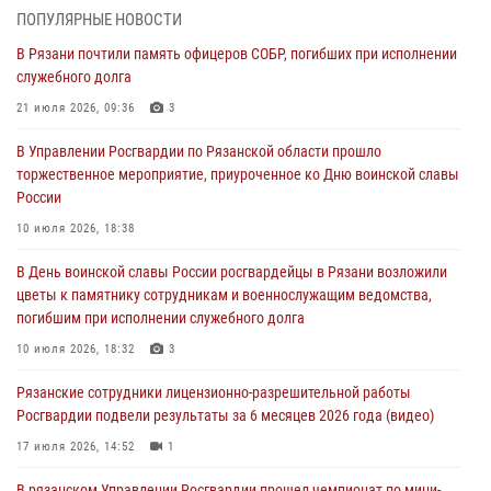
праздником
ПОПУЛЯРНЫЕ НОВОСТИ
01 августа 2026, 17:31
В Рязани почтили память офицеров СОБР, погибших при исполнении
служебного долга
Для детей рязанских росгвардейцев в историческом музее провели
экскурсию по экспозиции, посвящённой губернской эпохе
21 июля 2026, 09:36
3
31 июля 2026, 07:45
2
В Управлении Росгвардии по Рязанской области прошло
торжественное мероприятие, приуроченное ко Дню воинской славы
В Управлении Росгвардии по Рязанской области состоялось
России
награждение военнослужащих государственными наградами
10 июля 2026, 18:38
29 июля 2026, 15:49
1
В День воинской славы России росгвардейцы в Рязани возложили
Рязанским росгвардейцам провели лекции о Крещении Руси
цветы к памятнику сотрудникам и военнослужащим ведомства,
28 июля 2026, 09:22
1
погибшим при исполнении служебного долга
При силовой поддержке ОМОН житель Касимовского округа лишён
10 июля 2026, 18:32
3
гражданства Российской Федерации за нарушение
Рязанские сотрудники лицензионно-разрешительной работы
законодательства
Росгвардии подвели результаты за 6 месяцев 2026 года (видео)
27 июля 2026, 15:26
17 июля 2026, 14:52
1
В рязанском Управлении Росгвардии прошел чемпионат по мини-