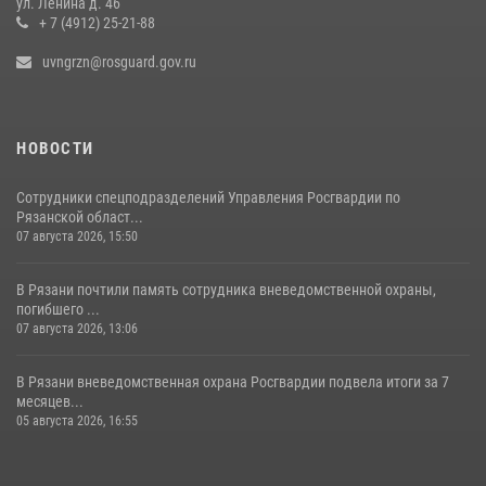
ул. Ленина д. 46
+ 7 (4912) 25-21-88
31 июля 2026, 07:45
2
uvngrzn@rosguard.gov.ru
НОВОСТИ
Сотрудники спецподразделений Управления Росгвардии по
Рязанской област...
07 августа 2026, 15:50
В Рязани почтили память сотрудника вневедомственной охраны,
погибшего ...
07 августа 2026, 13:06
В Рязани вневедомственная охрана Росгвардии подвела итоги за 7
месяцев...
05 августа 2026, 16:55