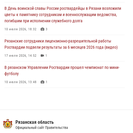
В День воинской славы России росгвардейцы в Рязани возложили
Рязанским росгвардейцам провели лекции о Крещении Руси
цветы к памятнику сотрудникам и военнослужащим ведомства,
28 июля 2026, 09:22
1
погибшим при исполнении служебного долга
При силовой поддержке ОМОН житель Касимовского округа лишён
10 июля 2026, 18:32
3
гражданства Российской Федерации за нарушение
Рязанские сотрудники лицензионно-разрешительной работы
законодательства
Росгвардии подвели результаты за 6 месяцев 2026 года (видео)
27 июля 2026, 15:26
17 июля 2026, 14:52
1
В рязанском Управлении Росгвардии прошел чемпионат по мини-
футболу
10 июля 2026, 13:48
1
Вневедомственная охрана подвела итоги деятельности
подразделений за первое полугодие 2026 года
16 июля 2026, 11:36
2
В Управлении Росгвардии по Рязанской области состоялось
Рязанская область
награждение военнослужащих государственными наградами
Официальный сайт Правительства