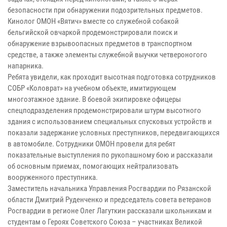
безопасности при обнаружении подозрительных предметов.
Кинолог ОМОН «Вятич» вместе со служебной собакой
бельгийской овчаркой продемонстрировали поиск и
обнаружение взрывоопасных предметов в транспортном
средстве, а также элементы служебной выучки четвероногого
напарника.
Ребята увидели, как проходит высотная подготовка сотрудников
СОБР «Коловрат» на учебном объекте, имитирующем
многоэтажное здание. В боевой экипировке офицеры
спецподразделения продемонстрировали штурм высотного
здания с использованием специальных спусковых устройств и
показали задержание условных преступников, передвигающихся
в автомобиле. Сотрудники ОМОН провели для ребят
показательные выступления по рукопашному бою и рассказали
об основным приемах, помогающих нейтрализовать
вооруженного преступника.
Заместитель начальника Управления Росгвардии по Рязанской
области Дмитрий Руденченко и председатель совета ветеранов
Росгвардии в регионе Олег Лагуткин рассказали школьникам и
студентам о Героях Советского Союза – участниках Великой