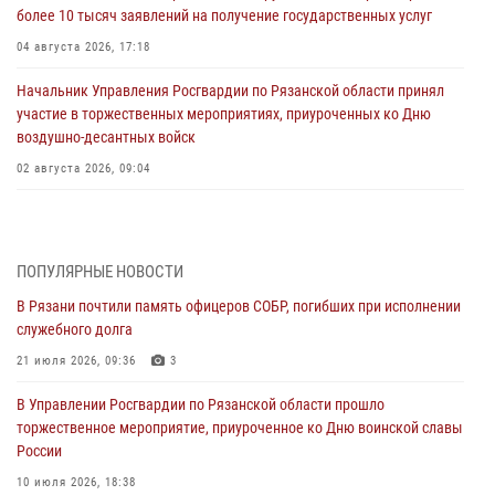
более 10 тысяч заявлений на получение государственных услуг
04 августа 2026, 17:18
Начальник Управления Росгвардии по Рязанской области принял
участие в торжественных мероприятиях, приуроченных ко Дню
воздушно-десантных войск
02 августа 2026, 09:04
Директор Росгвардии Герой России генерал армии Виктор Золотов
поздравил специалистов подразделений тыла с профессиональным
праздником
ПОПУЛЯРНЫЕ НОВОСТИ
01 августа 2026, 17:31
В Рязани почтили память офицеров СОБР, погибших при исполнении
служебного долга
Для детей рязанских росгвардейцев в историческом музее провели
экскурсию по экспозиции, посвящённой губернской эпохе
21 июля 2026, 09:36
3
31 июля 2026, 07:45
2
В Управлении Росгвардии по Рязанской области прошло
торжественное мероприятие, приуроченное ко Дню воинской славы
В Управлении Росгвардии по Рязанской области состоялось
России
награждение военнослужащих государственными наградами
10 июля 2026, 18:38
29 июля 2026, 15:49
1