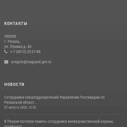
29 июля 2026, 15:49
1
Офицер вневедомственной охраны в эфире «Радио России - Рязань»
КОНТАКТЫ
рассказал о службе во вневедомственной охране
23 июля 2026, 09:02
390000
г. Рязань,
Рязанским росгвардейцам провели лекции о Крещении Руси
ул. Ленина д. 46
+ 7 (4912) 25-21-88
28 июля 2026, 09:22
1
uvngrzn@rosguard.gov.ru
НОВОСТИ
Сотрудники спецподразделений Управления Росгвардии по
Рязанской област...
07 августа 2026, 15:50
В Рязани почтили память сотрудника вневедомственной охраны,
погибшего ...