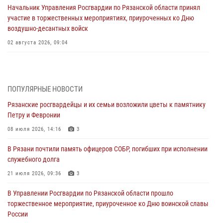
Начальник Управления Росгвардии по Рязанской области принял
участие в торжественных мероприятиях, приуроченных ко Дню
воздушно-десантных войск
02 августа 2026, 09:04
Директор Росгвардии Герой России генерал армии Виктор Золотов
поздравил специалистов подразделений тыла с профессиональным
праздником
ПОПУЛЯРНЫЕ НОВОСТИ
01 августа 2026, 17:31
Рязанские росгвардейцы и их семьи возложили цветы к памятнику
Петру и Февронии
Для детей рязанских росгвардейцев в историческом музее провели
экскурсию по экспозиции, посвящённой губернской эпохе
08 июля 2026, 14:16
3
31 июля 2026, 07:45
2
В Рязани почтили память офицеров СОБР, погибших при исполнении
служебного долга
В Управлении Росгвардии по Рязанской области состоялось
награждение военнослужащих государственными наградами
21 июля 2026, 09:36
3
29 июля 2026, 15:49
1
В Управлении Росгвардии по Рязанской области прошло
торжественное мероприятие, приуроченное ко Дню воинской славы
Рязанским росгвардейцам провели лекции о Крещении Руси
России
28 июля 2026, 09:22
1