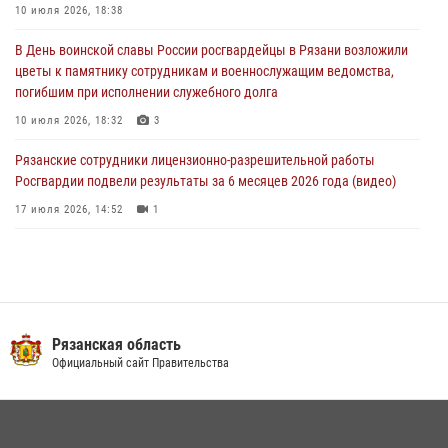
10 июля 2026, 18:38
При силовой поддержке ОМОН житель Касимовского округа лишён
В День воинской славы России росгвардейцы в Рязани возложили
гражданства Российской Федерации за нарушение
цветы к памятнику сотрудникам и военнослужащим ведомства,
законодательства
погибшим при исполнении служебного долга
27 июля 2026, 15:26
10 июля 2026, 18:32
3
Рязанские сотрудники лицензионно-разрешительной работы
Росгвардии подвели результаты за 6 месяцев 2026 года (видео)
17 июля 2026, 14:52
1
В рязанском Управлении Росгвардии прошел чемпионат по мини-
футболу
10 июля 2026, 13:48
1
Вневедомственная охрана подвела итоги деятельности
Рязанская область
подразделений за первое полугодие 2026 года
Официальный сайт Правительства
16 июля 2026, 11:36
2
В Управлении Росгвардии по Рязанской области состоялось
награждение военнослужащих государственными наградами