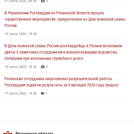
21 июля 2026, 09:36
3
21 июля 2026, 09:36
3
В Управлении Росгвардии по Рязанской области прошло
Рязанские сотрудники лицензионно-разрешительной работы
торжественное мероприятие, приуроченное ко Дню воинской славы
Росгвардии подвели результаты за 6 месяцев 2026 года (видео)
России
17 июля 2026, 14:52
1
10 июля 2026, 18:38
Вневедомственная охрана подвела итоги деятельности
В День воинской славы России росгвардейцы в Рязани возложили
подразделений за первое полугодие 2026 года
цветы к памятнику сотрудникам и военнослужащим ведомства,
16 июля 2026, 11:36
2
погибшим при исполнении служебного долга
10 июля 2026, 18:32
3
Рязанские сотрудники лицензионно-разрешительной работы
Росгвардии подвели результаты за 6 месяцев 2026 года (видео)
17 июля 2026, 14:52
1
В рязанском Управлении Росгвардии прошел чемпионат по мини-
футболу
10 июля 2026, 13:48
1
Вневедомственная охрана подвела итоги деятельности
Рязанская область