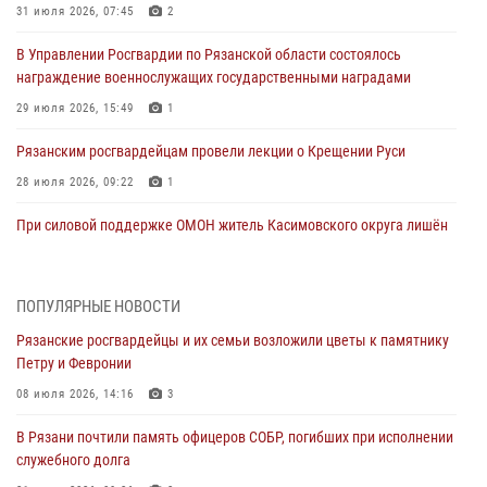
31 июля 2026, 07:45
2
В Управлении Росгвардии по Рязанской области состоялось
награждение военнослужащих государственными наградами
29 июля 2026, 15:49
1
Рязанским росгвардейцам провели лекции о Крещении Руси
28 июля 2026, 09:22
1
При силовой поддержке ОМОН житель Касимовского округа лишён
гражданства Российской Федерации за нарушение
законодательства
27 июля 2026, 15:26
ПОПУЛЯРНЫЕ НОВОСТИ
Рязанские росгвардейцы и их семьи возложили цветы к памятнику
Офицер вневедомственной охраны в эфире «Радио России - Рязань»
Петру и Февронии
рассказал о службе во вневедомственной охране
08 июля 2026, 14:16
3
23 июля 2026, 09:02
В Рязани почтили память офицеров СОБР, погибших при исполнении
В Рязани почтили память офицеров СОБР, погибших при исполнении
служебного долга
служебного долга