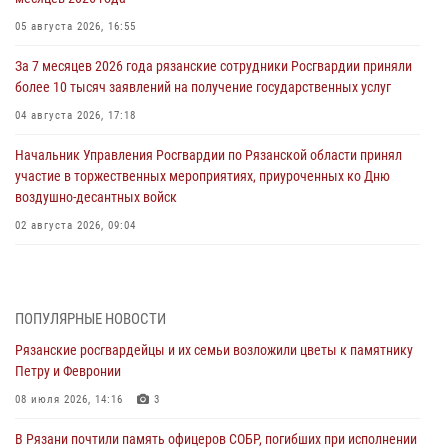
05 августа 2026, 16:55
За 7 месяцев 2026 года рязанские сотрудники Росгвардии приняли
более 10 тысяч заявлений на получение государственных услуг
04 августа 2026, 17:18
Начальник Управления Росгвардии по Рязанской области принял
участие в торжественных мероприятиях, приуроченных ко Дню
воздушно-десантных войск
02 августа 2026, 09:04
Директор Росгвардии Герой России генерал армии Виктор Золотов
поздравил специалистов подразделений тыла с профессиональным
праздником
ПОПУЛЯРНЫЕ НОВОСТИ
01 августа 2026, 17:31
Рязанские росгвардейцы и их семьи возложили цветы к памятнику
Петру и Февронии
Для детей рязанских росгвардейцев в историческом музее провели
экскурсию по экспозиции, посвящённой губернской эпохе
08 июля 2026, 14:16
3
31 июля 2026, 07:45
2
В Рязани почтили память офицеров СОБР, погибших при исполнении