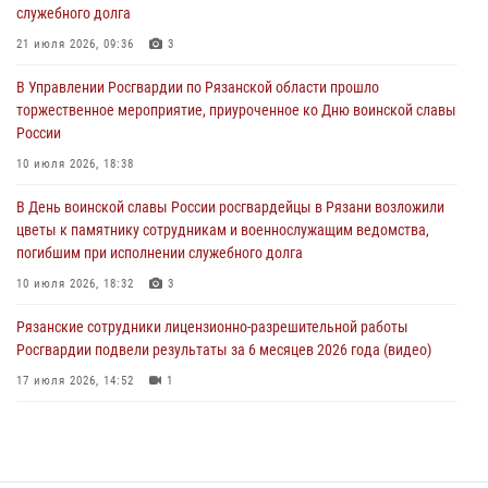
служебного долга
В Управлении Росгвардии по Рязанской области состоялось
награждение военнослужащих государственными наградами
21 июля 2026, 09:36
3
29 июля 2026, 15:49
1
В Управлении Росгвардии по Рязанской области прошло
торжественное мероприятие, приуроченное ко Дню воинской славы
Рязанским росгвардейцам провели лекции о Крещении Руси
России
28 июля 2026, 09:22
1
10 июля 2026, 18:38
При силовой поддержке ОМОН житель Касимовского округа лишён
В День воинской славы России росгвардейцы в Рязани возложили
гражданства Российской Федерации за нарушение
цветы к памятнику сотрудникам и военнослужащим ведомства,
законодательства
погибшим при исполнении служебного долга
27 июля 2026, 15:26
10 июля 2026, 18:32
3
Рязанские сотрудники лицензионно-разрешительной работы
Росгвардии подвели результаты за 6 месяцев 2026 года (видео)
17 июля 2026, 14:52
1
В рязанском Управлении Росгвардии прошел чемпионат по мини-
футболу
10 июля 2026, 13:48
1