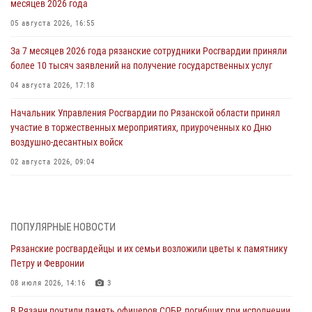
месяцев 2026 года
05 августа 2026, 16:55
За 7 месяцев 2026 года рязанские сотрудники Росгвардии приняли
более 10 тысяч заявлений на получение государственных услуг
04 августа 2026, 17:18
Начальник Управления Росгвардии по Рязанской области принял
участие в торжественных мероприятиях, приуроченных ко Дню
воздушно-десантных войск
02 августа 2026, 09:04
Директор Росгвардии Герой России генерал армии Виктор Золотов
поздравил специалистов подразделений тыла с профессиональным
праздником
ПОПУЛЯРНЫЕ НОВОСТИ
01 августа 2026, 17:31
Рязанские росгвардейцы и их семьи возложили цветы к памятнику
Петру и Февронии
Для детей рязанских росгвардейцев в историческом музее провели
экскурсию по экспозиции, посвящённой губернской эпохе
08 июля 2026, 14:16
3
31 июля 2026, 07:45
2
В Рязани почтили память офицеров СОБР, погибших при исполнении