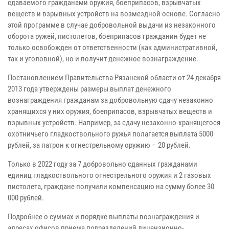
сдаваемого гражданами оружия, боеприпасов, взрывчатых
веществ и взрывных устройств на возмездной основе. Согласно
этой программе в случае добровольной выдачи из незаконного
оборота ружей, пистолетов, боеприпасов гражданин будет не
только освобожден от ответственности (как административной,
так и уголовной), но и получит денежное вознаграждение.
Постановлением Правительства ‭Рязанской области от 24 декабря
2013 года утверждены размеры выплат денежного
вознаграждения гражданам за добровольную сдачу незаконно
хранящихся у них оружия, боеприпасов, взрывчатых веществ и
взрывных устройств. Например, за сдачу незаконно-хранящегося
охотничьего гладкоствольного ружья полагается выплата 5000
рублей, за патрон к огнестрельному оружию – 20 рублей.
Только в 2022 году за 7 добровольно сданных гражданами
единиц гладкоствольного огнестрельного оружия и 2 газовых
пистолета, граждане получили компенсацию на сумму более 30
000 рублей.
Подробнее о суммах и порядке выплаты вознаграждения и
адресах офисов приема подразделений лицензионно-