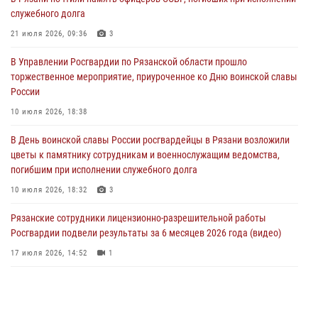
служебного долга
В Управлении Росгвардии по Рязанской области состоялось
награждение военнослужащих государственными наградами
21 июля 2026, 09:36
3
29 июля 2026, 15:49
1
В Управлении Росгвардии по Рязанской области прошло
торжественное мероприятие, приуроченное ко Дню воинской славы
Рязанским росгвардейцам провели лекции о Крещении Руси
России
28 июля 2026, 09:22
1
10 июля 2026, 18:38
При силовой поддержке ОМОН житель Касимовского округа лишён
В День воинской славы России росгвардейцы в Рязани возложили
гражданства Российской Федерации за нарушение
цветы к памятнику сотрудникам и военнослужащим ведомства,
законодательства
погибшим при исполнении служебного долга
27 июля 2026, 15:26
10 июля 2026, 18:32
3
Рязанские сотрудники лицензионно-разрешительной работы
Росгвардии подвели результаты за 6 месяцев 2026 года (видео)
17 июля 2026, 14:52
1
В рязанском Управлении Росгвардии прошел чемпионат по мини-
футболу
10 июля 2026, 13:48
1