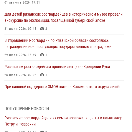
01 августа 2026, 17:31
Для детей рязанских росгвардейцев в историческом музее провели
экскурсию по экспозиции, посвящённой губернской эпохе
31 июля 2026, 07:45
2
В Управлении Росгвардии по Рязанской области состоялось
награждение военнослужащих государственными наградами
29 июля 2026, 15:49
1
Рязанским росгвардейцам провели лекции о Крещении Руси
28 июля 2026, 09:22
1
При силовой поддержке ОМОН житель Касимовского округа лишён
гражданства Российской Федерации за нарушение
законодательства
27 июля 2026, 15:26
ПОПУЛЯРНЫЕ НОВОСТИ
Рязанские росгвардейцы и их семьи возложили цветы к памятнику
Офицер вневедомственной охраны в эфире «Радио России - Рязань»
Петру и Февронии
рассказал о службе во вневедомственной охране