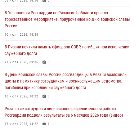
08 июля 2026, 14:16
3
23 июля 2026, 09:02
В Управлении Росгвардии по Рязанской области прошло
В Рязани почтили память офицеров СОБР, погибших при исполнении
торжественное мероприятие, приуроченное ко Дню воинской славы
служебного долга
России
21 июля 2026, 09:36
3
10 июля 2026, 18:38
Рязанские сотрудники лицензионно-разрешительной работы
В Рязани почтили память офицеров СОБР, погибших при исполнении
Росгвардии подвели результаты за 6 месяцев 2026 года (видео)
служебного долга
17 июля 2026, 14:52
1
21 июля 2026, 09:36
3
Вневедомственная охрана подвела итоги деятельности
В День воинской славы России росгвардейцы в Рязани возложили
подразделений за первое полугодие 2026 года
цветы к памятнику сотрудникам и военнослужащим ведомства,
16 июля 2026, 11:36
2
погибшим при исполнении служебного долга
10 июля 2026, 18:32
3
Рязанские сотрудники лицензионно-разрешительной работы
Росгвардии подвели результаты за 6 месяцев 2026 года (видео)
17 июля 2026, 14:52
1
В рязанском Управлении Росгвардии прошел чемпионат по мини-