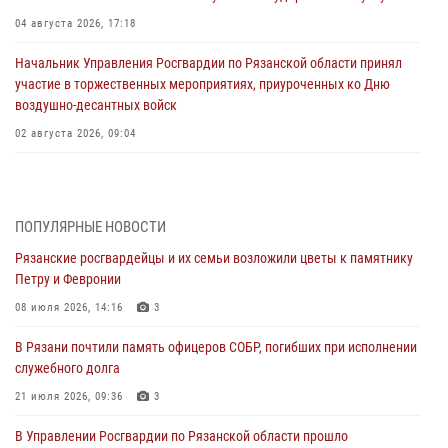
04 августа 2026, 17:18
Начальник Управления Росгвардии по Рязанской области принял
участие в торжественных мероприятиях, приуроченных ко Дню
воздушно-десантных войск
02 августа 2026, 09:04
Директор Росгвардии Герой России генерал армии Виктор Золотов
поздравил специалистов подразделений тыла с профессиональным
праздником
ПОПУЛЯРНЫЕ НОВОСТИ
01 августа 2026, 17:31
Рязанские росгвардейцы и их семьи возложили цветы к памятнику
Петру и Февронии
Для детей рязанских росгвардейцев в историческом музее провели
экскурсию по экспозиции, посвящённой губернской эпохе
08 июля 2026, 14:16
3
31 июля 2026, 07:45
2
В Рязани почтили память офицеров СОБР, погибших при исполнении
служебного долга
В Управлении Росгвардии по Рязанской области состоялось
награждение военнослужащих государственными наградами
21 июля 2026, 09:36
3
29 июля 2026, 15:49
1
В Управлении Росгвардии по Рязанской области прошло