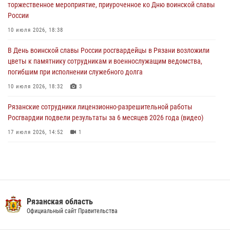
торжественное мероприятие, приуроченное ко Дню воинской славы
Рязанским росгвардейцам провели лекции о Крещении Руси
России
28 июля 2026, 09:22
1
10 июля 2026, 18:38
При силовой поддержке ОМОН житель Касимовского округа лишён
В День воинской славы России росгвардейцы в Рязани возложили
гражданства Российской Федерации за нарушение
цветы к памятнику сотрудникам и военнослужащим ведомства,
законодательства
погибшим при исполнении служебного долга
27 июля 2026, 15:26
10 июля 2026, 18:32
3
Рязанские сотрудники лицензионно-разрешительной работы
Росгвардии подвели результаты за 6 месяцев 2026 года (видео)
17 июля 2026, 14:52
1
В рязанском Управлении Росгвардии прошел чемпионат по мини-
футболу
10 июля 2026, 13:48
1
Вневедомственная охрана подвела итоги деятельности
Рязанская область
подразделений за первое полугодие 2026 года
Официальный сайт Правительства
16 июля 2026, 11:36
2