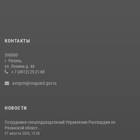
В Управлении Росгвардии по Рязанской области состоялось
награждение военнослужащих государственными наградами
29 июля 2026, 15:49
1
Офицер вневедомственной охраны в эфире «Радио России - Рязань»
КОНТАКТЫ
рассказал о службе во вневедомственной охране
23 июля 2026, 09:02
390000
г. Рязань,
Рязанским росгвардейцам провели лекции о Крещении Руси
ул. Ленина д. 46
+ 7 (4912) 25-21-88
28 июля 2026, 09:22
1
uvngrzn@rosguard.gov.ru
НОВОСТИ
Сотрудники спецподразделений Управления Росгвардии по
Рязанской област...
07 августа 2026, 15:50