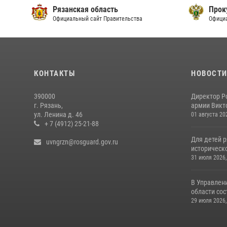
Рязанская область
Прок
Официальный сайт Правительства
Офици
КОНТАКТЫ
НОВОСТ
390000
Директор Р
г. Рязань,
армии Викто
ул. Ленина д. 46
01 августа 20
+ 7 (4912) 25-21-88
Для детей р
uvngrzn@rosguard.gov.ru
историческо
31 июля 2026,
В Управлен
области сос
29 июля 2026,