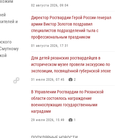
рохожим
02 августа 2026, 09:04
ней
Директор Росгвардии Герой России генерал
жителей и
армии Виктор Золотов поздравил
специалистов подразделений тыла с
профессиональным праздником
рского
01 августа 2026, 17:31
 Смутному
ской
Для детей рязанских росгвардейцев в
историческом музее провели экскурсию по
экспозиции, посвящённой губернской эпохе
31 июля 2026, 07:45
2
В Управлении Росгвардии по Рязанской
области состоялось награждение
военнослужащих государственными
наградами
29 июля 2026, 15:49
1
Рязанским росгвардейцам провели лекции о
ПОПУЛЯРНЫЕ НОВОСТИ