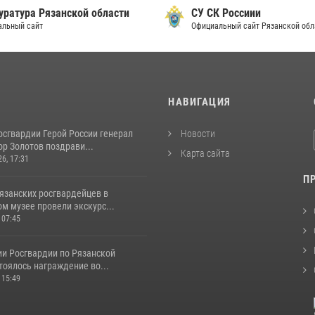
уратура Рязанской области
СУ СК Россиии
альный сайт
Официальный сайт Рязанской обл
И
НАВИГАЦИЯ
осгвардии Герой России генерал
Новости
р Золотов поздрави...
Карта сайта
26, 17:31
П
язанских росгвардейцев в
м музее провели экскурс...
 07:45
ии Росгвардии по Рязанской
тоялось награждение во...
 15:49