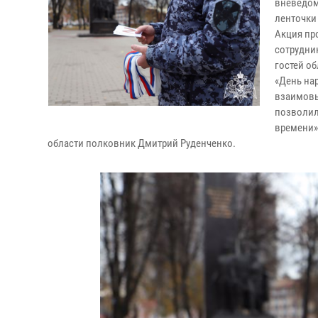
вневедом
ленточки
Акция пр
сотрудни
гостей об
«День на
взаимовы
позволил
времени»
области полковник Дмитрий Руденченко.