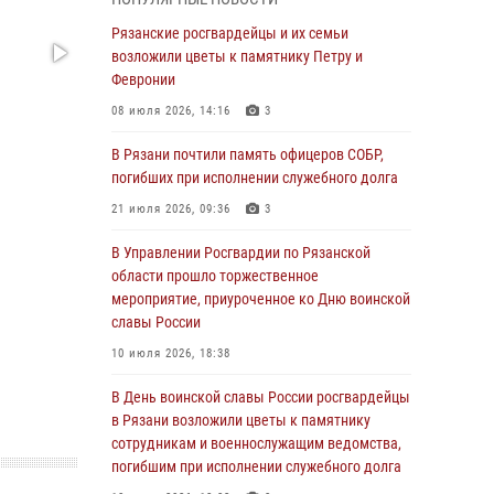
Крещении Руси
Рязанские росгвардейцы и их семьи
28 июля 2026, 09:22
1
возложили цветы к памятнику Петру и
При силовой поддержке ОМОН житель
Февронии
Касимовского округа лишён гражданства
08 июля 2026, 14:16
3
Российской Федерации за нарушение
законодательства
В Рязани почтили память офицеров СОБР,
погибших при исполнении служебного долга
27 июля 2026, 15:26
21 июля 2026, 09:36
3
Офицер вневедомственной охраны в эфире
«Радио России - Рязань» рассказал о службе
В Управлении Росгвардии по Рязанской
во вневедомственной охране
области прошло торжественное
мероприятие, приуроченное ко Дню воинской
23 июля 2026, 09:02
славы России
В Рязани почтили память офицеров СОБР,
10 июля 2026, 18:38
погибших при исполнении служебного долга
В День воинской славы России росгвардейцы
21 июля 2026, 09:36
3
в Рязани возложили цветы к памятнику
Рязанские сотрудники лицензионно-
сотрудникам и военнослужащим ведомства,
разрешительной работы Росгвардии подвели
погибшим при исполнении служебного долга
результаты за 6 месяцев 2026 года (видео)