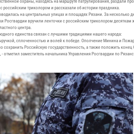
ственной охраны, находясь на маршруте патрулирования, раздали п
 с российским триколором и рассказали об истории праздника.
оводилась на центральных улицах и площадях Рязани. За несколько д
ки Росгвардии вручили ленточки с российским триколором десяткам 
ластного центра.
родного единства связан с лучшими традициями нашего народа:
ручкой, сплоченностью и волей к победе. Ополчение Минина и Пожа
о сохранить Российскую государственность, а также положить конец
, - отметил заместитель начальника Управления Росгвардии по Рязан