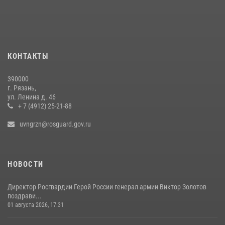
Офицер вневедомственной охраны в эфире «Радио России - Рязань»
рассказал о службе во вневедомственной охране
23 июля 2026, 09:02
Росгвардейцы обеспечили безопасность во время футбольного
КОНТАКТЫ
матча на «Рязань Арена»
13 июля 2026, 14:12
390000
г. Рязань,
В Управлении Росгвардии по Рязанской области состоялось
ул. Ленина д. 46
награждение военнослужащих государственными наградами
+ 7 (4912) 25-21-88
29 июля 2026, 15:49
1
uvngrzn@rosguard.gov.ru
НОВОСТИ
Директор Росгвардии Герой России генерал армии Виктор Золотов
поздрави...
01 августа 2026, 17:31