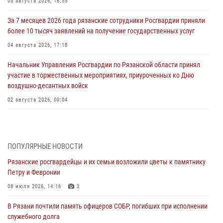
05 августа 2026, 16:55
За 7 месяцев 2026 года рязанские сотрудники Росгвардии приняли
более 10 тысяч заявлений на получение государственных услуг
04 августа 2026, 17:18
Начальник Управления Росгвардии по Рязанской области принял
участие в торжественных мероприятиях, приуроченных ко Дню
воздушно-десантных войск
02 августа 2026, 09:04
Директор Росгвардии Герой России генерал армии Виктор Золотов
поздравил специалистов подразделений тыла с профессиональным
праздником
ПОПУЛЯРНЫЕ НОВОСТИ
01 августа 2026, 17:31
Рязанские росгвардейцы и их семьи возложили цветы к памятнику
Петру и Февронии
Для детей рязанских росгвардейцев в историческом музее провели
экскурсию по экспозиции, посвящённой губернской эпохе
08 июля 2026, 14:16
3
31 июля 2026, 07:45
2
В Рязани почтили память офицеров СОБР, погибших при исполнении
служебного долга
В Управлении Росгвардии по Рязанской области состоялось