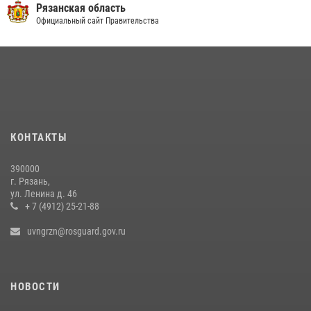
Вневедомственная охрана подвела итоги деятельности
Рязанская область
подразделений за первое полугодие 2026 года
Официальный сайт Правительства
16 июля 2026, 11:36
2
В Управлении Росгвардии по Рязанской области состоялось
награждение военнослужащих государственными наградами
29 июля 2026, 15:49
1
Офицер вневедомственной охраны в эфире «Радио России - Рязань»
КОНТАКТЫ
рассказал о службе во вневедомственной охране
23 июля 2026, 09:02
390000
г. Рязань,
Для детей рязанских росгвардейцев в историческом музее провели
ул. Ленина д. 46
экскурсию по экспозиции, посвящённой губернской эпохе
+ 7 (4912) 25-21-88
31 июля 2026, 07:45
2
uvngrzn@rosguard.gov.ru
НОВОСТИ