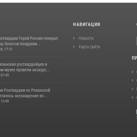
И
НАВИГАЦИЯ
осгвардии Герой России генерал
Новости
р Золотов поздрави...
Карта сайта
26, 17:31
П
язанских росгвардейцев в
м музее провели экскурс...
 07:45
ии Росгвардии по Рязанской
тоялось награждение во...
 15:49