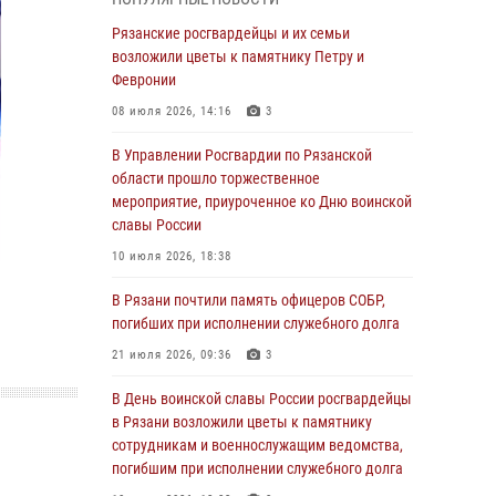
Крещении Руси
Рязанские росгвардейцы и их семьи
28 июля 2026, 09:22
1
возложили цветы к памятнику Петру и
При силовой поддержке ОМОН житель
Февронии
Касимовского округа лишён гражданства
08 июля 2026, 14:16
3
Российской Федерации за нарушение
законодательства
В Управлении Росгвардии по Рязанской
области прошло торжественное
27 июля 2026, 15:26
мероприятие, приуроченное ко Дню воинской
Офицер вневедомственной охраны в эфире
славы России
«Радио России - Рязань» рассказал о службе
10 июля 2026, 18:38
во вневедомственной охране
В Рязани почтили память офицеров СОБР,
23 июля 2026, 09:02
погибших при исполнении служебного долга
В Рязани почтили память офицеров СОБР,
21 июля 2026, 09:36
3
погибших при исполнении служебного долга
В День воинской славы России росгвардейцы
21 июля 2026, 09:36
3
в Рязани возложили цветы к памятнику
Рязанские сотрудники лицензионно-
сотрудникам и военнослужащим ведомства,
разрешительной работы Росгвардии подвели
погибшим при исполнении служебного долга
результаты за 6 месяцев 2026 года (видео)