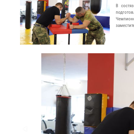
В состя
подготов
Чемпионо
заместит