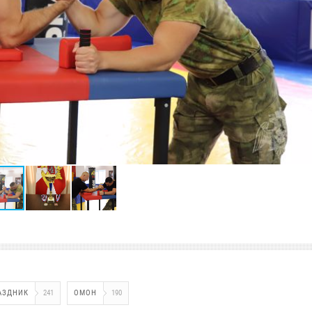
АЗДНИК
241
ОМОН
190