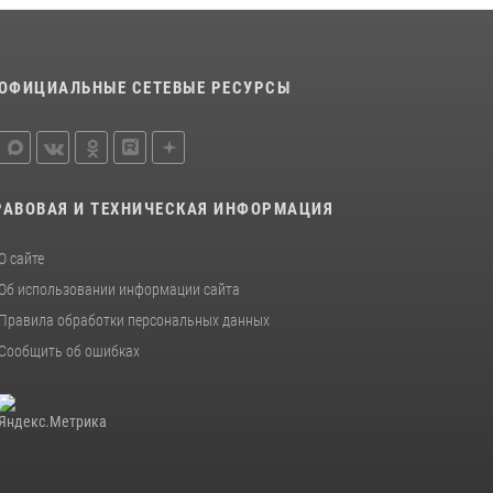
В рязанском Управлении Росгвардии начался
летний период подготовки
06 июля 2026, 12:20
2
ОФИЦИАЛЬНЫЕ СЕТЕВЫЕ РЕСУРСЫ
Офицер вневедомственной охраны в эфире
«Радио России - Рязань» рассказал о службе
во вневедомственной охране
23 июля 2026, 09:02
РАВОВАЯ И ТЕХНИЧЕСКАЯ ИНФОРМАЦИЯ
О сайте
Об использовании информации сайта
Правила обработки персональных данных
Сообщить об ошибках