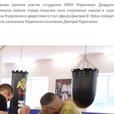
заниях приняли участие сотрудники ОМОН Управления. Двадцат
ленных бойцов отряда показали свои спортивные навыки в соре
м Управления в армрестлинге стал офицер Дмитрий Ф. Кубок победи
ель начальника Управления полковник Дмитрий Руденченко.