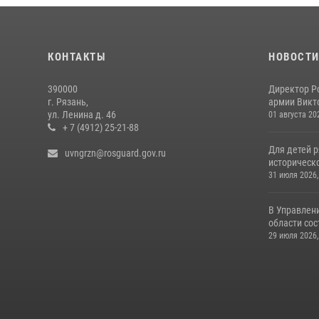
КОНТАКТЫ
НОВОСТ
390000
Директор Р
г. Рязань,
армии Викто
ул. Ленина д. 46
01 августа 20
+ 7 (4912) 25-21-88
Для детей р
uvngrzn@rosguard.gov.ru
историческо
31 июля 2026,
В Управлен
области сос
29 июля 2026,