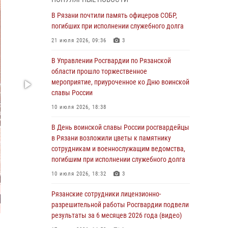
торжественных мероприятиях, приуроченных
ко Дню воздушно-десантных войск
В Рязани почтили память офицеров СОБР,
погибших при исполнении служебного долга
02 августа 2026, 09:04
21 июля 2026, 09:36
3
Директор Росгвардии Герой России генерал
армии Виктор Золотов поздравил
В Управлении Росгвардии по Рязанской
специалистов подразделений тыла с
области прошло торжественное
профессиональным праздником
мероприятие, приуроченное ко Дню воинской
славы России
01 августа 2026, 17:31
10 июля 2026, 18:38
Для детей рязанских росгвардейцев в
историческом музее провели экскурсию по
В День воинской славы России росгвардейцы
экспозиции, посвящённой губернской эпохе
в Рязани возложили цветы к памятнику
сотрудникам и военнослужащим ведомства,
31 июля 2026, 07:45
2
погибшим при исполнении служебного долга
В Управлении Росгвардии по Рязанской
10 июля 2026, 18:32
3
области состоялось награждение
военнослужащих государственными
Рязанские сотрудники лицензионно-
наградами
разрешительной работы Росгвардии подвели
результаты за 6 месяцев 2026 года (видео)
29 июля 2026, 15:49
1