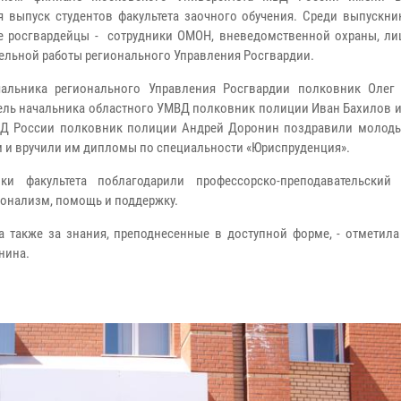
я выпуск студентов факультета заочного обучения. Среди выпускни
е росгвардейцы - сотрудники ОМОН, вневедомственной охраны, ли
ельной работы регионального Управления Росгвардии.
чальника регионального Управления Росгвардии полковник Олег
ель начальника областного УМВД полковник полиции Иван Бахилов и
Д России полковник полиции Андрей Доронин поздравили молоды
 и вручили им дипломы по специальности «Юриспруденция».
ики факультета поблагодарили профессорско-преподавательский
онализм, помощь и поддержку.
а также за знания, преподнесенные в доступной форме, - отметила
нина.