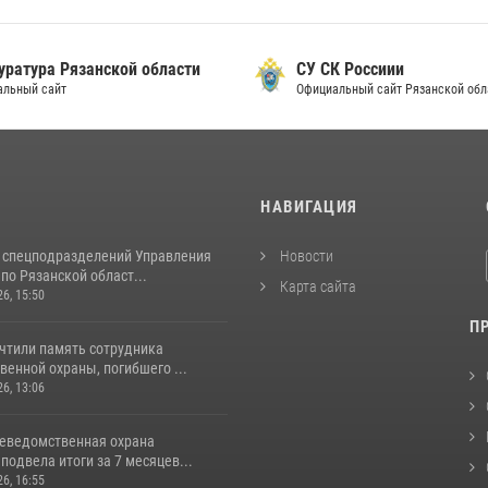
уратура Рязанской области
СУ СК Россиии
альный сайт
Официальный сайт Рязанской обл
И
НАВИГАЦИЯ
 спецподразделений Управления
Новости
по Рязанской област...
Карта сайта
26, 15:50
П
очтили память сотрудника
енной охраны, погибшего ...
26, 13:06
неведомственная охрана
подвела итоги за 7 месяцев...
26, 16:55