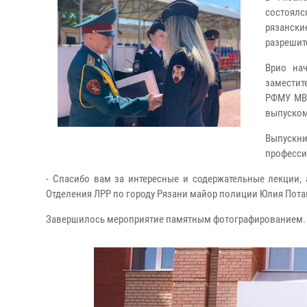
состоялс
рязански
разрешит
Врио на
заместит
РФМУ МВ
выпуском
Выпускн
професси
- Спасибо вам за интересные и содержательные лекции, 
Отделения ЛРР по городу Рязани майор полиции Юлия Пота
Завершилось мероприятие памятным фотографированием.