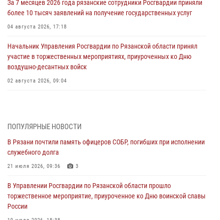
За 7 месяцев 2026 года рязанские сотрудники Росгвардии приняли
более 10 тысяч заявлений на получение государственных услуг
04 августа 2026, 17:18
Начальник Управления Росгвардии по Рязанской области принял
участие в торжественных мероприятиях, приуроченных ко Дню
воздушно-десантных войск
02 августа 2026, 09:04
Директор Росгвардии Герой России генерал армии Виктор Золотов
поздравил специалистов подразделений тыла с профессиональным
праздником
ПОПУЛЯРНЫЕ НОВОСТИ
01 августа 2026, 17:31
В Рязани почтили память офицеров СОБР, погибших при исполнении
служебного долга
Для детей рязанских росгвардейцев в историческом музее провели
экскурсию по экспозиции, посвящённой губернской эпохе
21 июля 2026, 09:36
3
31 июля 2026, 07:45
2
В Управлении Росгвардии по Рязанской области прошло
торжественное мероприятие, приуроченное ко Дню воинской славы
В Управлении Росгвардии по Рязанской области состоялось
России
награждение военнослужащих государственными наградами