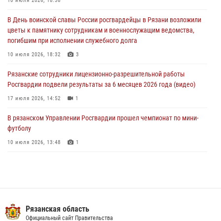
10 июля 2026, 18:38
29 июля 2026, 15:49
1
В День воинской славы России росгвардейцы в Рязани возложили
Рязанским росгвардейцам провели лекции о Крещении Руси
цветы к памятнику сотрудникам и военнослужащим ведомства,
28 июля 2026, 09:22
1
погибшим при исполнении служебного долга
При силовой поддержке ОМОН житель Касимовского округа лишён
10 июля 2026, 18:32
3
гражданства Российской Федерации за нарушение
Рязанские сотрудники лицензионно-разрешительной работы
законодательства
Росгвардии подвели результаты за 6 месяцев 2026 года (видео)
27 июля 2026, 15:26
17 июля 2026, 14:52
1
В рязанском Управлении Росгвардии прошел чемпионат по мини-
футболу
10 июля 2026, 13:48
1
В Управлении Росгвардии по Рязанской области состоялось
награждение военнослужащих государственными наградами
29 июля 2026, 15:49
1
Вневедомственная охрана подвела итоги деятельности
Рязанская область
подразделений за первое полугодие 2026 года
Официальный сайт Правительства