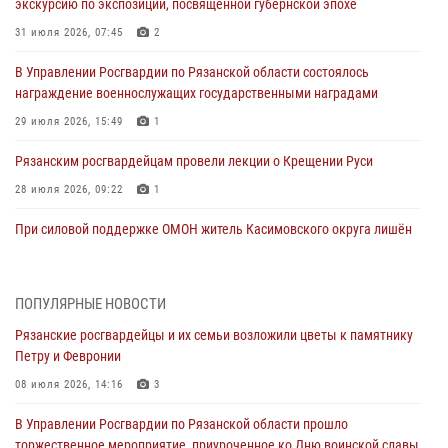
экскурсию по экспозиции, посвящённой губернской эпохе
31 июля 2026, 07:45
2
В Управлении Росгвардии по Рязанской области состоялось
награждение военнослужащих государственными наградами
29 июля 2026, 15:49
1
Рязанским росгвардейцам провели лекции о Крещении Руси
28 июля 2026, 09:22
1
При силовой поддержке ОМОН житель Касимовского округа лишён
гражданства Российской Федерации за нарушение
законодательства
27 июля 2026, 15:26
ПОПУЛЯРНЫЕ НОВОСТИ
Рязанские росгвардейцы и их семьи возложили цветы к памятнику
Офицер вневедомственной охраны в эфире «Радио России - Рязань»
Петру и Февронии
рассказал о службе во вневедомственной охране
08 июля 2026, 14:16
3
23 июля 2026, 09:02
В Управлении Росгвардии по Рязанской области прошло
В Рязани почтили память офицеров СОБР, погибших при исполнении
торжественное мероприятие, приуроченное ко Дню воинской славы