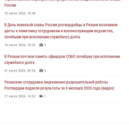
служебного долга
России
21 июля 2026, 09:36
3
10 июля 2026, 18:38
Рязанские сотрудники лицензионно-разрешительной работы
В День воинской славы России росгвардейцы в Рязани возложили
Росгвардии подвели результаты за 6 месяцев 2026 года (видео)
цветы к памятнику сотрудникам и военнослужащим ведомства,
17 июля 2026, 14:52
1
погибшим при исполнении служебного долга
Вневедомственная охрана подвела итоги деятельности
10 июля 2026, 18:32
3
подразделений за первое полугодие 2026 года
В Рязани почтили память офицеров СОБР, погибших при исполнении
16 июля 2026, 11:36
2
служебного долга
21 июля 2026, 09:36
3
Рязанские сотрудники лицензионно-разрешительной работы
Росгвардии подвели результаты за 6 месяцев 2026 года (видео)
17 июля 2026, 14:52
1
Специалисты финансово-экономической службы Росгвардии
отмечают профессиональный праздник
06 июля 2026, 18:35