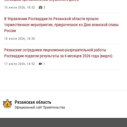
28 июля 2026, 09:22
1
10 июля 2026, 18:32
3
При силовой поддержке ОМОН житель Касимовского округа лишён
В Управлении Росгвардии по Рязанской области прошло
гражданства Российской Федерации за нарушение
торжественное мероприятие, приуроченное ко Дню воинской славы
законодательства
России
27 июля 2026, 15:26
10 июля 2026, 18:38
Рязанские сотрудники лицензионно-разрешительной работы
Росгвардии подвели результаты за 6 месяцев 2026 года (видео)
17 июля 2026, 14:52
1
В рязанском Управлении Росгвардии прошел чемпионат по мини-
футболу
10 июля 2026, 13:48
1
Вневедомственная охрана подвела итоги деятельности
Рязанская область
подразделений за первое полугодие 2026 года
Официальный сайт Правительства
16 июля 2026, 11:36
2
В Управлении Росгвардии по Рязанской области состоялось