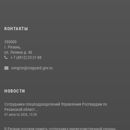
награждение военнослужащих государственными наградами
29 июля 2026, 15:49
1
Офицер вневедомственной охраны в эфире «Радио России - Рязань»
КОНТАКТЫ
рассказал о службе во вневедомственной охране
23 июля 2026, 09:02
390000
г. Рязань,
Воры не пройдут (видео)
ул. Ленина д. 46
+ 7 (4912) 25-21-88
10 июля 2026, 07:25
1
uvngrzn@rosguard.gov.ru
НОВОСТИ
Сотрудники спецподразделений Управления Росгвардии по
Рязанской област...
07 августа 2026, 15:50
В Рязани почтили память сотрудника вневедомственной охраны,