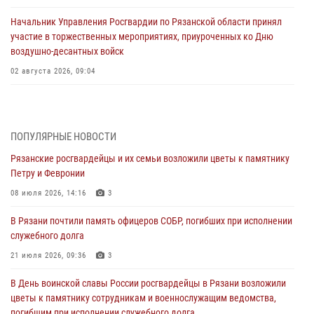
Начальник Управления Росгвардии по Рязанской области принял
участие в торжественных мероприятиях, приуроченных ко Дню
воздушно-десантных войск
02 августа 2026, 09:04
Директор Росгвардии Герой России генерал армии Виктор Золотов
поздравил специалистов подразделений тыла с профессиональным
праздником
ПОПУЛЯРНЫЕ НОВОСТИ
01 августа 2026, 17:31
Рязанские росгвардейцы и их семьи возложили цветы к памятнику
Петру и Февронии
Для детей рязанских росгвардейцев в историческом музее провели
экскурсию по экспозиции, посвящённой губернской эпохе
08 июля 2026, 14:16
3
31 июля 2026, 07:45
2
В Рязани почтили память офицеров СОБР, погибших при исполнении
служебного долга
В Управлении Росгвардии по Рязанской области состоялось
награждение военнослужащих государственными наградами
21 июля 2026, 09:36
3
29 июля 2026, 15:49
1
В День воинской славы России росгвардейцы в Рязани возложили
цветы к памятнику сотрудникам и военнослужащим ведомства,
Рязанским росгвардейцам провели лекции о Крещении Руси
погибшим при исполнении служебного долга