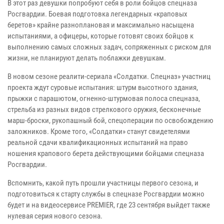
В этот раз девушки попробуют себя в роли бойцов спецназа
Росгвардии. Боевая подготовка легендарных «краповых
беретов» крайне разноплановая и максимально насыщена
испытаниями, а офицеры, которые готовят своих бойцов к
выполнению самых сложных задач, сопряженных с риском для
жизни, не планируют делать поблажки девушкам.
В новом сезоне реалити-сериала «Солдатки. Спецназ» участниц
проекта ждут суровые испытания: штурм высотного здания,
прыжки с парашютом, огненно-штурмовая полоса спецназа,
стрельба из разных видов стрелкового оружия, бесконечные
марш-броски, рукопашный бой, спецоперации по освобождению
заложников. Кроме того, «Солдатки» станут свидетелями
реальной сдачи квалификационных испытаний на право
ношения крапового берета действующими бойцами спецназа
Росгвардии.
Вспомнить, какой путь прошли участницы первого сезона, и
подготовиться к старту службы в спецназе Росгвардии можно
будет и на видеосервисе PREMIER, где 23 сентября выйдет также
нулевая серия нового сезона.