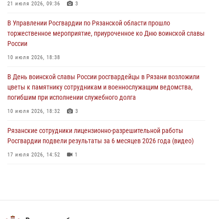
21 июля 2026, 09:36
3
21 июля 2026, 09:36
3
В Управлении Росгвардии по Рязанской области прошло
Рязанские сотрудники лицензионно-разрешительной работы
торжественное мероприятие, приуроченное ко Дню воинской славы
Росгвардии подвели результаты за 6 месяцев 2026 года (видео)
России
17 июля 2026, 14:52
1
10 июля 2026, 18:38
Вневедомственная охрана подвела итоги деятельности
В День воинской славы России росгвардейцы в Рязани возложили
подразделений за первое полугодие 2026 года
цветы к памятнику сотрудникам и военнослужащим ведомства,
16 июля 2026, 11:36
2
погибшим при исполнении служебного долга
10 июля 2026, 18:32
3
Рязанские сотрудники лицензионно-разрешительной работы
Росгвардии подвели результаты за 6 месяцев 2026 года (видео)
17 июля 2026, 14:52
1
В рязанском Управлении Росгвардии прошел чемпионат по мини-
футболу
10 июля 2026, 13:48
1
Вневедомственная охрана подвела итоги деятельности