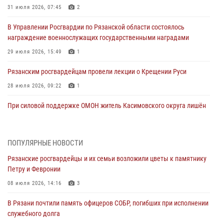
31 июля 2026, 07:45
2
В Управлении Росгвардии по Рязанской области состоялось
награждение военнослужащих государственными наградами
29 июля 2026, 15:49
1
Рязанским росгвардейцам провели лекции о Крещении Руси
28 июля 2026, 09:22
1
При силовой поддержке ОМОН житель Касимовского округа лишён
гражданства Российской Федерации за нарушение
законодательства
27 июля 2026, 15:26
ПОПУЛЯРНЫЕ НОВОСТИ
Рязанские росгвардейцы и их семьи возложили цветы к памятнику
Офицер вневедомственной охраны в эфире «Радио России - Рязань»
Петру и Февронии
рассказал о службе во вневедомственной охране
08 июля 2026, 14:16
3
23 июля 2026, 09:02
В Рязани почтили память офицеров СОБР, погибших при исполнении
В Рязани почтили память офицеров СОБР, погибших при исполнении
служебного долга
служебного долга