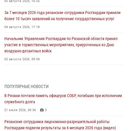
05 августа 2026, 16:55
За 7 месяцев 2026 года рязанские сотрудники Росгвардии приняли
более 10 тысяч заявлений на получение государственных услуг
04 августа 2026, 17:18
Начальник Управления Росгвардии по Рязанской области принял
участие в торжественных мероприятиях, приуроченных ко Дню
воздушно-десантных войск
02 августа 2026, 09:04
Директор Росгвардии Герой России генерал армии Виктор Золотов
поздравил специалистов подразделений тыла с профессиональным
праздником
ПОПУЛЯРНЫЕ НОВОСТИ
01 августа 2026, 17:31
В Рязани почтили память офицеров СОБР, погибших при исполнении
служебного долга
Для детей рязанских росгвардейцев в историческом музее провели
экскурсию по экспозиции, посвящённой губернской эпохе
21 июля 2026, 09:36
3
31 июля 2026, 07:45
2
Рязанские сотрудники лицензионно-разрешительной работы
Росгвардии подвели результаты за 6 месяцев 2026 года (видео)
В Управлении Росгвардии по Рязанской области состоялось