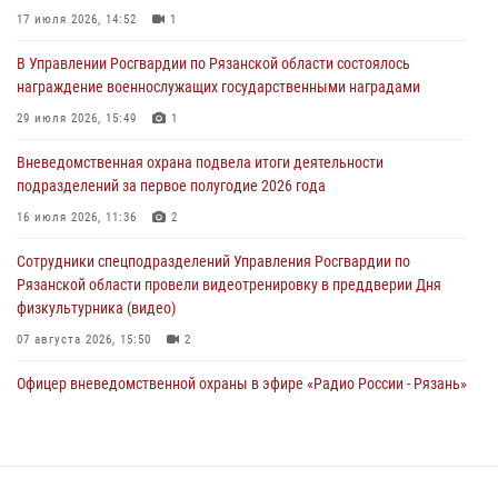
награждение военнослужащих государственными наградами
17 июля 2026, 14:52
1
29 июля 2026, 15:49
1
В Управлении Росгвардии по Рязанской области состоялось
награждение военнослужащих государственными наградами
Рязанским росгвардейцам провели лекции о Крещении Руси
29 июля 2026, 15:49
1
28 июля 2026, 09:22
1
Вневедомственная охрана подвела итоги деятельности
При силовой поддержке ОМОН житель Касимовского округа лишён
подразделений за первое полугодие 2026 года
гражданства Российской Федерации за нарушение
законодательства
16 июля 2026, 11:36
2
27 июля 2026, 15:26
Сотрудники спецподразделений Управления Росгвардии по
Рязанской области провели видеотренировку в преддверии Дня
физкультурника (видео)
07 августа 2026, 15:50
2
Офицер вневедомственной охраны в эфире «Радио России - Рязань»
рассказал о службе во вневедомственной охране
23 июля 2026, 09:02
Для детей рязанских росгвардейцев в историческом музее провели