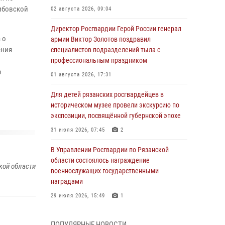
мбовской
02 августа 2026, 09:04
Директор Росгвардии Герой России генерал
 о
армии Виктор Золотов поздравил
ения
специалистов подразделений тыла с
профессиональным праздником
о
01 августа 2026, 17:31
Для детей рязанских росгвардейцев в
историческом музее провели экскурсию по
экспозиции, посвящённой губернской эпохе
31 июля 2026, 07:45
2
В Управлении Росгвардии по Рязанской
области состоялось награждение
кой области
военнослужащих государственными
наградами
29 июля 2026, 15:49
1
Рязанским росгвардейцам провели лекции о
ПОПУЛЯРНЫЕ НОВОСТИ