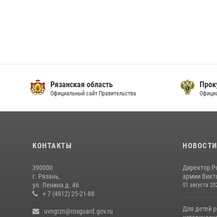
Рязанская область
Прок
Официальный сайт Правительства
Офици
КОНТАКТЫ
НОВОСТ
390000
Директор Р
г. Рязань,
армии Викто
ул. Ленина д. 46
01 августа 20
+ 7 (4912) 25-21-88
Для детей р
uvngrzn@rosguard.gov.ru