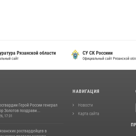
уратура Рязанской области
СУ СК Россиии
альный сайт
Официальный сайт Рязанской обл
И
НАВИГАЦИЯ
осгвардии Герой России генерал
Новости
р Золотов поздрави...
Карта сайта
26, 17:31
П
язанских росгвардейцев в