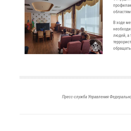
профилак
областям
В ходе м
необходи
людей, а
террорис
обращать
Пресс-служба Управления Федерально