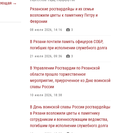
Крещении Руси
ующая →
Рязанские росгвардейцы и их семьи
28 июля 2026, 09:22
1
возложили цветы к памятнику Петру и
При силовой поддержке ОМОН житель
Февронии
Касимовского округа лишён гражданства
08 июля 2026, 14:16
3
Российской Федерации за нарушение
законодательства
В Рязани почтили память офицеров СОБР,
погибших при исполнении служебного долга
27 июля 2026, 15:26
21 июля 2026, 09:36
3
Офицер вневедомственной охраны в эфире
«Радио России - Рязань» рассказал о службе
В Управлении Росгвардии по Рязанской
во вневедомственной охране
области прошло торжественное
мероприятие, приуроченное ко Дню воинской
23 июля 2026, 09:02
славы России
В Рязани почтили память офицеров СОБР,
10 июля 2026, 18:38
погибших при исполнении служебного долга
В День воинской славы России росгвардейцы
21 июля 2026, 09:36
3
в Рязани возложили цветы к памятнику
Рязанские сотрудники лицензионно-
сотрудникам и военнослужащим ведомства,
разрешительной работы Росгвардии подвели
погибшим при исполнении служебного долга
результаты за 6 месяцев 2026 года (видео)