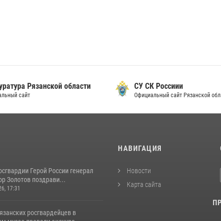
уратура Рязанской области
СУ СК Россиии
альный сайт
Официальный сайт Рязанской обл
И
НАВИГАЦИЯ
осгвардии Герой России генерал
Новости
р Золотов поздрави...
Карта сайта
26, 17:31
П
язанских росгвардейцев в