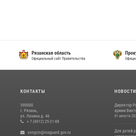
Рязанская область
Прок
Официальный сайт Правительства
Офици
КОНТАКТЫ
НОВОСТ
390000
Директор Р
г. Рязань,
армии Викто
ул. Ленина д. 46
01 августа 20
+ 7 (4912) 25-21-88
Для детей р
uvngrzn@rosguard.gov.ru