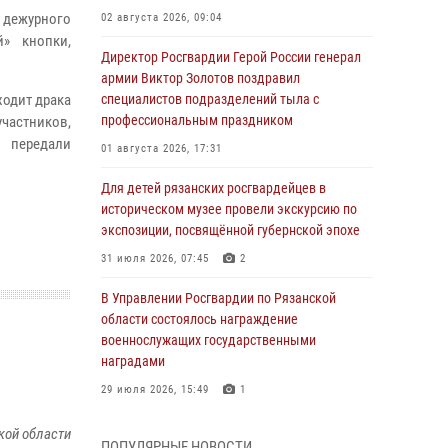
дежурного
02 августа 2026, 09:04
» кнопки,
Директор Росгвардии Герой России генерал
армии Виктор Золотов поздравил
ходит драка
специалистов подразделений тыла с
профессиональным праздником
участников,
 передали
01 августа 2026, 17:31
Для детей рязанских росгвардейцев в
историческом музее провели экскурсию по
экспозиции, посвящённой губернской эпохе
31 июля 2026, 07:45
2
В Управлении Росгвардии по Рязанской
области состоялось награждение
военнослужащих государственными
наградами
29 июля 2026, 15:49
1
Рязанским росгвардейцам провели лекции о
кой области
ПОПУЛЯРНЫЕ НОВОСТИ