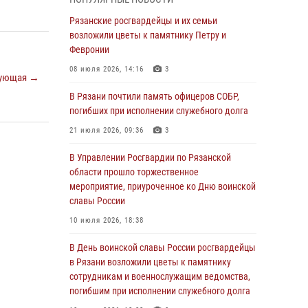
Крещении Руси
Рязанские росгвардейцы и их семьи
28 июля 2026, 09:22
1
возложили цветы к памятнику Петру и
При силовой поддержке ОМОН житель
Февронии
Касимовского округа лишён гражданства
08 июля 2026, 14:16
3
ующая →
Российской Федерации за нарушение
законодательства
В Рязани почтили память офицеров СОБР,
погибших при исполнении служебного долга
27 июля 2026, 15:26
21 июля 2026, 09:36
3
Офицер вневедомственной охраны в эфире
«Радио России - Рязань» рассказал о службе
В Управлении Росгвардии по Рязанской
во вневедомственной охране
области прошло торжественное
мероприятие, приуроченное ко Дню воинской
23 июля 2026, 09:02
славы России
В Рязани почтили память офицеров СОБР,
10 июля 2026, 18:38
погибших при исполнении служебного долга
В День воинской славы России росгвардейцы
21 июля 2026, 09:36
3
в Рязани возложили цветы к памятнику
Рязанские сотрудники лицензионно-
сотрудникам и военнослужащим ведомства,
разрешительной работы Росгвардии подвели
погибшим при исполнении служебного долга
результаты за 6 месяцев 2026 года (видео)