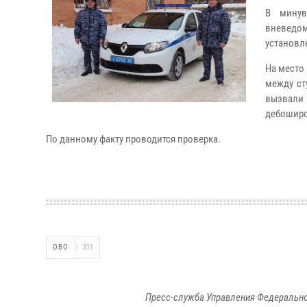
В минув
вневедо
установл
На место
между ст
вызвали
дебоширо
По данному факту проводится проверка.
ОВО
311
Пресс-служба Управления Федерально