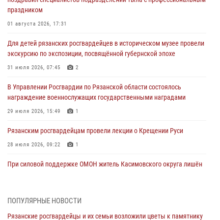
праздником
01 августа 2026, 17:31
Для детей рязанских росгвардейцев в историческом музее провели
экскурсию по экспозиции, посвящённой губернской эпохе
31 июля 2026, 07:45
2
В Управлении Росгвардии по Рязанской области состоялось
награждение военнослужащих государственными наградами
29 июля 2026, 15:49
1
Рязанским росгвардейцам провели лекции о Крещении Руси
28 июля 2026, 09:22
1
При силовой поддержке ОМОН житель Касимовского округа лишён
гражданства Российской Федерации за нарушение
законодательства
27 июля 2026, 15:26
ПОПУЛЯРНЫЕ НОВОСТИ
Рязанские росгвардейцы и их семьи возложили цветы к памятнику
Офицер вневедомственной охраны в эфире «Радио России - Рязань»