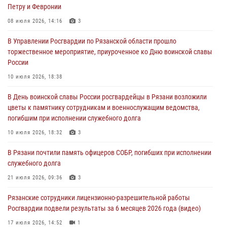
Петру и Февронии
рассказал о службе во вневедомственной охране
08 июля 2026, 14:16
3
23 июля 2026, 09:02
В Управлении Росгвардии по Рязанской области прошло
В Рязани почтили память офицеров СОБР, погибших при исполнении
торжественное мероприятие, приуроченное ко Дню воинской славы
служебного долга
России
21 июля 2026, 09:36
3
10 июля 2026, 18:38
Рязанские сотрудники лицензионно-разрешительной работы
В День воинской славы России росгвардейцы в Рязани возложили
Росгвардии подвели результаты за 6 месяцев 2026 года (видео)
цветы к памятнику сотрудникам и военнослужащим ведомства,
17 июля 2026, 14:52
1
погибшим при исполнении служебного долга
Вневедомственная охрана подвела итоги деятельности
10 июля 2026, 18:32
3
подразделений за первое полугодие 2026 года
В Рязани почтили память офицеров СОБР, погибших при исполнении
16 июля 2026, 11:36
2
служебного долга
21 июля 2026, 09:36
3
Рязанские сотрудники лицензионно-разрешительной работы
Росгвардии подвели результаты за 6 месяцев 2026 года (видео)
17 июля 2026, 14:52
1