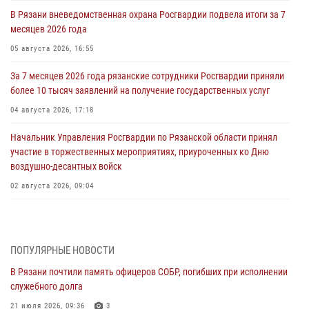
В Рязани вневедомственная охрана Росгвардии подвела итоги за 7
месяцев 2026 года
05 августа 2026, 16:55
За 7 месяцев 2026 года рязанские сотрудники Росгвардии приняли
более 10 тысяч заявлений на получение государственных услуг
04 августа 2026, 17:18
Начальник Управления Росгвардии по Рязанской области принял
участие в торжественных мероприятиях, приуроченных ко Дню
воздушно-десантных войск
02 августа 2026, 09:04
Директор Росгвардии Герой России генерал армии Виктор Золотов
поздравил специалистов подразделений тыла с профессиональным
праздником
ПОПУЛЯРНЫЕ НОВОСТИ
01 августа 2026, 17:31
В Рязани почтили память офицеров СОБР, погибших при исполнении
служебного долга
Для детей рязанских росгвардейцев в историческом музее провели
экскурсию по экспозиции, посвящённой губернской эпохе
21 июля 2026, 09:36
3