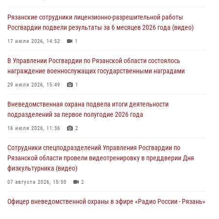
31 июля 2026, 07:45
2
Рязанские сотрудники лицензионно-разрешительной работы
Росгвардии подвели результаты за 6 месяцев 2026 года (видео)
В Управлении Росгвардии по Рязанской области состоялось
награждение военнослужащих государственными наградами
17 июля 2026, 14:52
1
29 июля 2026, 15:49
1
В Управлении Росгвардии по Рязанской области состоялось
награждение военнослужащих государственными наградами
Рязанским росгвардейцам провели лекции о Крещении Руси
29 июля 2026, 15:49
1
28 июля 2026, 09:22
1
Вневедомственная охрана подвела итоги деятельности
При силовой поддержке ОМОН житель Касимовского округа лишён
подразделений за первое полугодие 2026 года
гражданства Российской Федерации за нарушение
законодательства
16 июля 2026, 11:36
2
27 июля 2026, 15:26
Сотрудники спецподразделений Управления Росгвардии по
Рязанской области провели видеотренировку в преддверии Дня
физкультурника (видео)
07 августа 2026, 15:50
2
Офицер вневедомственной охраны в эфире «Радио России - Рязань»
рассказал о службе во вневедомственной охране