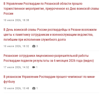
31 июля 2026, 07:45
2
В Управлении Росгвардии по Рязанской области прошло
торжественное мероприятие, приуроченное ко Дню воинской славы
В Управлении Росгвардии по Рязанской области состоялось
России
награждение военнослужащих государственными наградами
10 июля 2026, 18:38
29 июля 2026, 15:49
1
В День воинской славы России росгвардейцы в Рязани возложили
Рязанским росгвардейцам провели лекции о Крещении Руси
цветы к памятнику сотрудникам и военнослужащим ведомства,
28 июля 2026, 09:22
1
погибшим при исполнении служебного долга
При силовой поддержке ОМОН житель Касимовского округа лишён
10 июля 2026, 18:32
3
гражданства Российской Федерации за нарушение
Рязанские сотрудники лицензионно-разрешительной работы
законодательства
Росгвардии подвели результаты за 6 месяцев 2026 года (видео)
27 июля 2026, 15:26
17 июля 2026, 14:52
1
В рязанском Управлении Росгвардии прошел чемпионат по мини-
футболу
10 июля 2026, 13:48
1
Вневедомственная охрана подвела итоги деятельности
подразделений за первое полугодие 2026 года