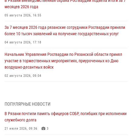
В Рязани вневедомственная охрана Росгвардии подвела итоги за 7
месяцев 2026 года
05 августа 2026, 16:55
За 7 месяцев 2026 года рязанские сотрудники Росгвардии приняли
более 10 тысяч заявлений на получение государственных услуг
04 августа 2026, 17:18
Начальник Управления Росгвардии по Рязанской области принял
участие в торжественных мероприятиях, приуроченных ко Дню
воздушно-десантных войск
02 августа 2026, 09:04
Директор Росгвардии Герой России генерал армии Виктор Золотов
поздравил специалистов подразделений тыла с профессиональным
праздником
ПОПУЛЯРНЫЕ НОВОСТИ
01 августа 2026, 17:31
В Рязани почтили память офицеров СОБР, погибших при исполнении
служебного долга
Для детей рязанских росгвардейцев в историческом музее провели
экскурсию по экспозиции, посвящённой губернской эпохе
21 июля 2026, 09:36
3