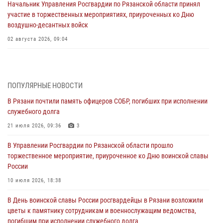
Начальник Управления Росгвардии по Рязанской области принял
участие в торжественных мероприятиях, приуроченных ко Дню
воздушно-десантных войск
02 августа 2026, 09:04
Директор Росгвардии Герой России генерал армии Виктор Золотов
поздравил специалистов подразделений тыла с профессиональным
праздником
ПОПУЛЯРНЫЕ НОВОСТИ
01 августа 2026, 17:31
В Рязани почтили память офицеров СОБР, погибших при исполнении
служебного долга
Для детей рязанских росгвардейцев в историческом музее провели
экскурсию по экспозиции, посвящённой губернской эпохе
21 июля 2026, 09:36
3
31 июля 2026, 07:45
2
В Управлении Росгвардии по Рязанской области прошло
торжественное мероприятие, приуроченное ко Дню воинской славы
В Управлении Росгвардии по Рязанской области состоялось
России
награждение военнослужащих государственными наградами
10 июля 2026, 18:38
29 июля 2026, 15:49
1
В День воинской славы России росгвардейцы в Рязани возложили
Рязанским росгвардейцам провели лекции о Крещении Руси
цветы к памятнику сотрудникам и военнослужащим ведомства,
28 июля 2026, 09:22
1
погибшим при исполнении служебного долга