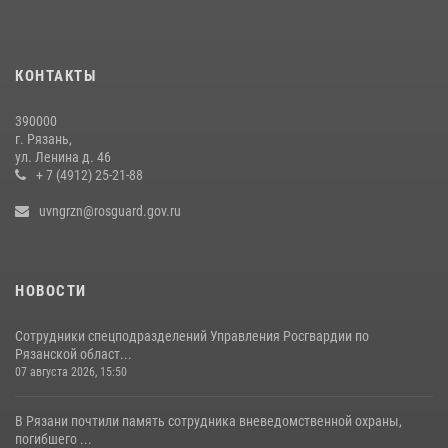
физкультурника (видео)
07 августа 2026, 15:50
2
КОНТАКТЫ
Офицер вневедомственной охраны в эфире «Радио России - Рязань»
рассказал о службе во вневедомственной охране
390000
23 июля 2026, 09:02
г. Рязань,
ул. Ленина д. 46
Для детей рязанских росгвардейцев в историческом музее провели
+ 7 (4912) 25-21-88
экскурсию по экспозиции, посвящённой губернской эпохе
uvngrzn@rosguard.gov.ru
31 июля 2026, 07:45
2
НОВОСТИ
Сотрудники спецподразделений Управления Росгвардии по
Рязанской област...
07 августа 2026, 15:50
В Рязани почтили память сотрудника вневедомственной охраны,
погибшего ...