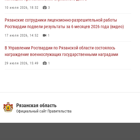
При силовой поддержке ОМОН житель Касимовского округа лишён
10 июля 2026, 18:32
3
гражданства Российской Федерации за нарушение
Рязанские сотрудники лицензионно-разрешительной работы
законодательства
Росгвардии подвели результаты за 6 месяцев 2026 года (видео)
27 июля 2026, 15:26
17 июля 2026, 14:52
1
В Управлении Росгвардии по Рязанской области состоялось
награждение военнослужащих государственными наградами
29 июля 2026, 15:49
1
В рязанском Управлении Росгвардии прошел чемпионат по мини-
футболу
10 июля 2026, 13:48
1
Вневедомственная охрана подвела итоги деятельности
Рязанская область
подразделений за первое полугодие 2026 года
Официальный сайт Правительства
16 июля 2026, 11:36
2
Сотрудники спецподразделений Управления Росгвардии по
Рязанской области провели видеотренировку в преддверии Дня