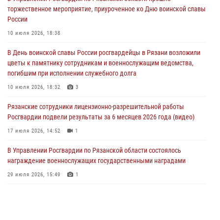
торжественное мероприятие, приуроченное ко Дню воинской славы
В Управлении Росгвардии по Рязанской области состоялось
России
награждение военнослужащих государственными наградами
10 июля 2026, 18:38
29 июля 2026, 15:49
1
В День воинской славы России росгвардейцы в Рязани возложили
Рязанским росгвардейцам провели лекции о Крещении Руси
цветы к памятнику сотрудникам и военнослужащим ведомства,
28 июля 2026, 09:22
1
погибшим при исполнении служебного долга
При силовой поддержке ОМОН житель Касимовского округа лишён
10 июля 2026, 18:32
3
гражданства Российской Федерации за нарушение
Рязанские сотрудники лицензионно-разрешительной работы
законодательства
Росгвардии подвели результаты за 6 месяцев 2026 года (видео)
27 июля 2026, 15:26
17 июля 2026, 14:52
1
В Управлении Росгвардии по Рязанской области состоялось
награждение военнослужащих государственными наградами
29 июля 2026, 15:49
1
В рязанском Управлении Росгвардии прошел чемпионат по мини-
футболу
10 июля 2026, 13:48
1