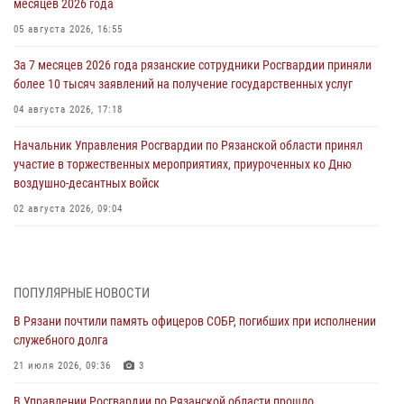
месяцев 2026 года
05 августа 2026, 16:55
За 7 месяцев 2026 года рязанские сотрудники Росгвардии приняли
более 10 тысяч заявлений на получение государственных услуг
04 августа 2026, 17:18
Начальник Управления Росгвардии по Рязанской области принял
участие в торжественных мероприятиях, приуроченных ко Дню
воздушно-десантных войск
02 августа 2026, 09:04
Директор Росгвардии Герой России генерал армии Виктор Золотов
поздравил специалистов подразделений тыла с профессиональным
праздником
ПОПУЛЯРНЫЕ НОВОСТИ
01 августа 2026, 17:31
В Рязани почтили память офицеров СОБР, погибших при исполнении
служебного долга
Для детей рязанских росгвардейцев в историческом музее провели
экскурсию по экспозиции, посвящённой губернской эпохе
21 июля 2026, 09:36
3
31 июля 2026, 07:45
2
В Управлении Росгвардии по Рязанской области прошло