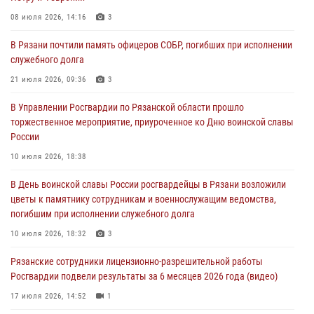
28 июля 2026, 09:22
1
08 июля 2026, 14:16
3
При силовой поддержке ОМОН житель Касимовского округа лишён
В Рязани почтили память офицеров СОБР, погибших при исполнении
гражданства Российской Федерации за нарушение
служебного долга
законодательства
21 июля 2026, 09:36
3
27 июля 2026, 15:26
В Управлении Росгвардии по Рязанской области прошло
Офицер вневедомственной охраны в эфире «Радио России - Рязань»
торжественное мероприятие, приуроченное ко Дню воинской славы
рассказал о службе во вневедомственной охране
России
23 июля 2026, 09:02
10 июля 2026, 18:38
В Рязани почтили память офицеров СОБР, погибших при исполнении
В День воинской славы России росгвардейцы в Рязани возложили
служебного долга
цветы к памятнику сотрудникам и военнослужащим ведомства,
21 июля 2026, 09:36
3
погибшим при исполнении служебного долга
10 июля 2026, 18:32
3
Рязанские сотрудники лицензионно-разрешительной работы
Росгвардии подвели результаты за 6 месяцев 2026 года (видео)
17 июля 2026, 14:52
1