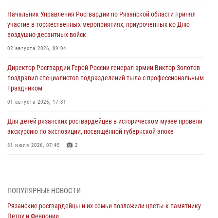
Начальник Управления Росгвардии по Рязанской области принял
участие в торжественных мероприятиях, приуроченных ко Дню
воздушно-десантных войск
02 августа 2026, 09:04
Директор Росгвардии Герой России генерал армии Виктор Золотов
поздравил специалистов подразделений тыла с профессиональным
праздником
01 августа 2026, 17:31
Для детей рязанских росгвардейцев в историческом музее провели
экскурсию по экспозиции, посвящённой губернской эпохе
31 июля 2026, 07:45
2
В Управлении Росгвардии по Рязанской области состоялось
награждение военнослужащих государственными наградами
29 июля 2026, 15:49
1
ПОПУЛЯРНЫЕ НОВОСТИ
Рязанские росгвардейцы и их семьи возложили цветы к памятнику
Рязанским росгвардейцам провели лекции о Крещении Руси
Петру и Февронии