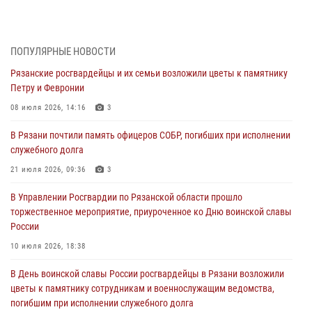
Директор Росгвардии Герой России генерал армии Виктор Золотов
поздравил специалистов подразделений тыла с профессиональным
праздником
ПОПУЛЯРНЫЕ НОВОСТИ
01 августа 2026, 17:31
Рязанские росгвардейцы и их семьи возложили цветы к памятнику
Петру и Февронии
Для детей рязанских росгвардейцев в историческом музее провели
экскурсию по экспозиции, посвящённой губернской эпохе
08 июля 2026, 14:16
3
31 июля 2026, 07:45
2
В Рязани почтили память офицеров СОБР, погибших при исполнении
служебного долга
В Управлении Росгвардии по Рязанской области состоялось
награждение военнослужащих государственными наградами
21 июля 2026, 09:36
3
29 июля 2026, 15:49
1
В Управлении Росгвардии по Рязанской области прошло
торжественное мероприятие, приуроченное ко Дню воинской славы
Рязанским росгвардейцам провели лекции о Крещении Руси
России
28 июля 2026, 09:22
1
10 июля 2026, 18:38
При силовой поддержке ОМОН житель Касимовского округа лишён
В День воинской славы России росгвардейцы в Рязани возложили
гражданства Российской Федерации за нарушение
цветы к памятнику сотрудникам и военнослужащим ведомства,
законодательства
погибшим при исполнении служебного долга
27 июля 2026, 15:26