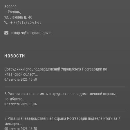
23 июля 2026, 09:02
390000
г. Рязань,
Для детей рязанских росгвардейцев в историческом музее провели
ул. Ленина д. 46
экскурсию по экспозиции, посвящённой губернской эпохе
+ 7 (4912) 25-21-88
31 июля 2026, 07:45
2
uvngrzn@rosguard.gov.ru
НОВОСТИ
Сотрудники спецподразделений Управления Росгвардии по
Рязанской област...
07 августа 2026, 15:50
В Рязани почтили память сотрудника вневедомственной охраны,
погибшего ...
07 августа 2026, 13:06
В Рязани вневедомственная охрана Росгвардии подвела итоги за 7
месяцев...
05 августа 2026, 16:55