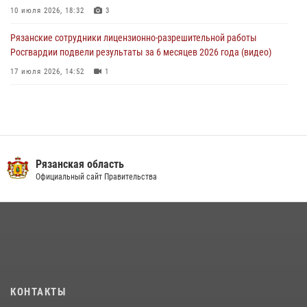
10 июля 2026, 18:32
3
Рязанские сотрудники лицензионно-разрешительной работы
Росгвардии подвели результаты за 6 месяцев 2026 года (видео)
17 июля 2026, 14:52
1
В рязанском Управлении Росгвардии прошел чемпионат по мини-
футболу
10 июля 2026, 13:48
1
Вневедомственная охрана подвела итоги деятельности
Рязанская область
подразделений за первое полугодие 2026 года
Официальный сайт Правительства
16 июля 2026, 11:36
2
В Управлении Росгвардии по Рязанской области состоялось
награждение военнослужащих государственными наградами
29 июля 2026, 15:49
1
Офицер вневедомственной охраны в эфире «Радио России - Рязань»
КОНТАКТЫ
рассказал о службе во вневедомственной охране