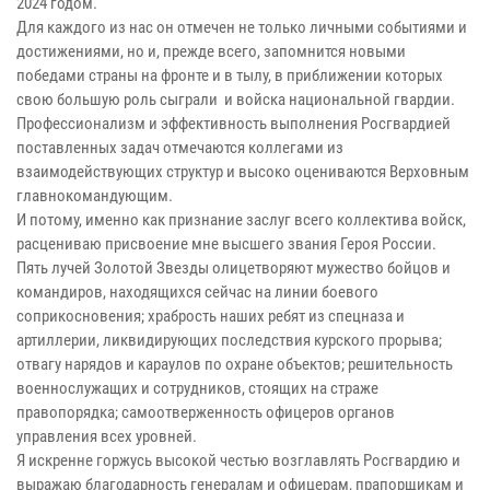
2024 годом.
Для каждого из нас он отмечен не только личными событиями и
достижениями, но и, прежде всего, запомнится новыми
победами страны на фронте и в тылу, в приближении которых
свою большую роль сыграли и войска национальной гвардии.
Профессионализм и эффективность выполнения Росгвардией
поставленных задач отмечаются коллегами из
взаимодействующих структур и высоко оцениваются Верховным
главнокомандующим.
И потому, именно как признание заслуг всего коллектива войск,
расцениваю присвоение мне высшего звания Героя России.
Пять лучей Золотой Звезды олицетворяют мужество бойцов и
командиров, находящихся сейчас на линии боевого
соприкосновения; храбрость наших ребят из спецназа и
артиллерии, ликвидирующих последствия курского прорыва;
отвагу нарядов и караулов по охране объектов; решительность
военнослужащих и сотрудников, стоящих на страже
правопорядка; самоотверженность офицеров органов
управления всех уровней.
Я искренне горжусь высокой честью возглавлять Росгвардию и
выражаю благодарность генералам и офицерам, прапорщикам и