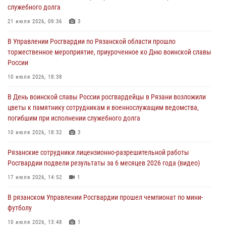
служебного долга
Для детей рязанских росгвардейцев в историческом музее провели
экскурсию по экспозиции, посвящённой губернской эпохе
21 июля 2026, 09:36
3
31 июля 2026, 07:45
2
В Управлении Росгвардии по Рязанской области прошло
торжественное мероприятие, приуроченное ко Дню воинской славы
В Управлении Росгвардии по Рязанской области состоялось
России
награждение военнослужащих государственными наградами
10 июля 2026, 18:38
29 июля 2026, 15:49
1
В День воинской славы России росгвардейцы в Рязани возложили
Рязанским росгвардейцам провели лекции о Крещении Руси
цветы к памятнику сотрудникам и военнослужащим ведомства,
28 июля 2026, 09:22
1
погибшим при исполнении служебного долга
При силовой поддержке ОМОН житель Касимовского округа лишён
10 июля 2026, 18:32
3
гражданства Российской Федерации за нарушение
Рязанские сотрудники лицензионно-разрешительной работы
законодательства
Росгвардии подвели результаты за 6 месяцев 2026 года (видео)
27 июля 2026, 15:26
17 июля 2026, 14:52
1
В рязанском Управлении Росгвардии прошел чемпионат по мини-
футболу
10 июля 2026, 13:48
1