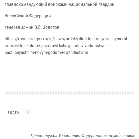
главнокомандующий войсками национальной гвардии
Российской Федерации
генерал армии В.В. Золотов
https://rosguard.gov.ru/ru/news/article/direktor-rosgvardii-general-
armii-viktor-zolotov-pozdravil-lichnyj-sostav-vedomstva-s-
nastupayushhim-novym-godom-i-rozhdestvom
ВИДЕО
44
Пресс-служба Управления Федеральной службы войск