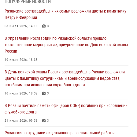
27 июля 2026, 15:26
ПОПУЛЯРНЫЕ НОВОСТИ
Рязанские росгвардейцы и их семьи возложили цветы к памятнику
Офицер вневедомственной охраны в эфире «Радио России - Рязань»
Петру и Февронии
рассказал о службе во вневедомственной охране
08 июля 2026, 14:16
3
23 июля 2026, 09:02
В Управлении Росгвардии по Рязанской области прошло
В Рязани почтили память офицеров СОБР, погибших при исполнении
торжественное мероприятие, приуроченное ко Дню воинской славы
служебного долга
России
21 июля 2026, 09:36
3
10 июля 2026, 18:38
Рязанские сотрудники лицензионно-разрешительной работы
В День воинской славы России росгвардейцы в Рязани возложили
Росгвардии подвели результаты за 6 месяцев 2026 года (видео)
цветы к памятнику сотрудникам и военнослужащим ведомства,
17 июля 2026, 14:52
1
погибшим при исполнении служебного долга
Вневедомственная охрана подвела итоги деятельности
10 июля 2026, 18:32
3
подразделений за первое полугодие 2026 года
В Рязани почтили память офицеров СОБР, погибших при исполнении
16 июля 2026, 11:36
2
служебного долга
21 июля 2026, 09:36
3
Рязанские сотрудники лицензионно-разрешительной работы